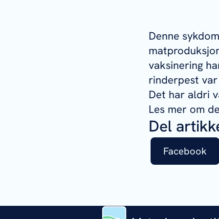
Denne sykdomme
matproduksjon
vaksinering ha
rinderpest var 
Det har aldri 
Les mer om d
Del artikk
Facebook