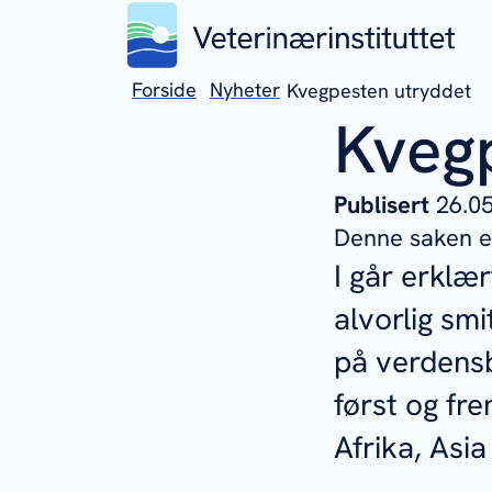
Forside
Nyheter
Kvegpesten utryddet
Kveg
Publisert
26.
Denne saken er
I går erklæ
alvorlig sm
på verdensb
først og fr
Afrika, Asi