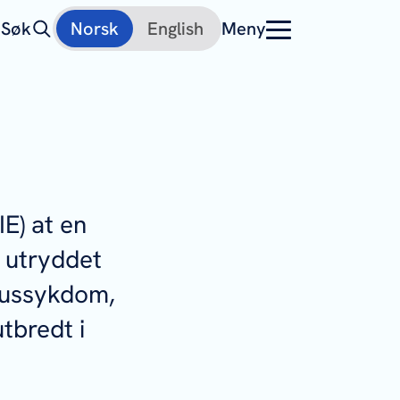
Søk
Norsk
English
Meny
E) at en
r utryddet
irussykdom,
tbredt i