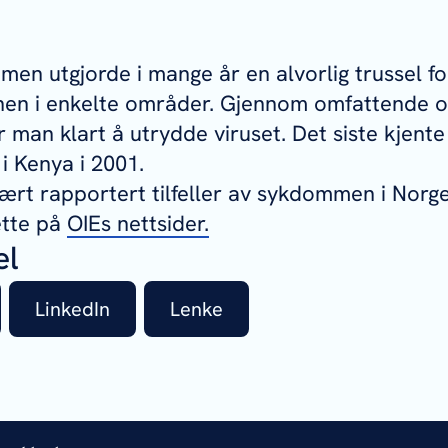
n utgjorde i mange år en alvorlig trussel fo
en i enkelte områder. Gjennom omfattende o
r man klart å utrydde viruset. Det siste kjent
i Kenya i 2001.
vært rapportert tilfeller av sykdommen i Norge
ette på
OIEs nettsider.
el
LinkedIn
Lenke