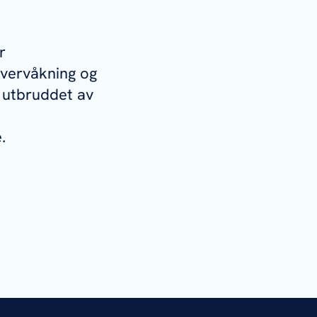
r
vervåkning og
e utbruddet av
.