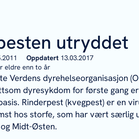
pesten utryddet
05.2011
Oppdatert
13.03.2017
 eldre enn to år
rte Verdens dyrehelseorganisasjon (OI
ittsom dyresykdom for første gang e
asis. Rinderpest (kvegpest) er en v
emst hos storfe, som har vært særlig u
a og Midt-Østen.