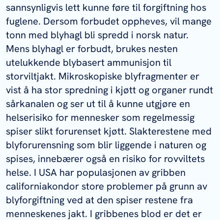
sannsynligvis lett kunne føre til forgiftning hos
fuglene. Dersom forbudet oppheves, vil mange
tonn med blyhagl bli spredd i norsk natur.
Mens blyhagl er forbudt, brukes nesten
utelukkende blybasert ammunisjon til
storviltjakt. Mikroskopiske blyfragmenter er
vist å ha stor spredning i kjøtt og organer rundt
sårkanalen og ser ut til å kunne utgjøre en
helserisiko for mennesker som regelmessig
spiser slikt forurenset kjøtt. Slakterestene med
blyforurensning som blir liggende i naturen og
spises, innebærer også en risiko for rovviltets
helse. I USA har populasjonen av gribben
californiakondor store problemer på grunn av
blyforgiftning ved at den spiser restene fra
menneskenes jakt. I gribbenes blod er det er