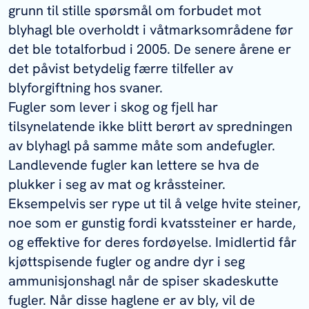
grunn til stille spørsmål om forbudet mot
blyhagl ble overholdt i våtmarksområdene før
det ble totalforbud i 2005. De senere årene er
det påvist betydelig færre tilfeller av
blyforgiftning hos svaner.
Fugler som lever i skog og fjell har
tilsynelatende ikke blitt berørt av spredningen
av blyhagl på samme måte som andefugler.
Landlevende fugler kan lettere se hva de
plukker i seg av mat og kråssteiner.
Eksempelvis ser rype ut til å velge hvite steiner,
noe som er gunstig fordi kvatssteiner er harde,
og effektive for deres fordøyelse. Imidlertid får
kjøttspisende fugler og andre dyr i seg
ammunisjonshagl når de spiser skadeskutte
fugler. Når disse haglene er av bly, vil de