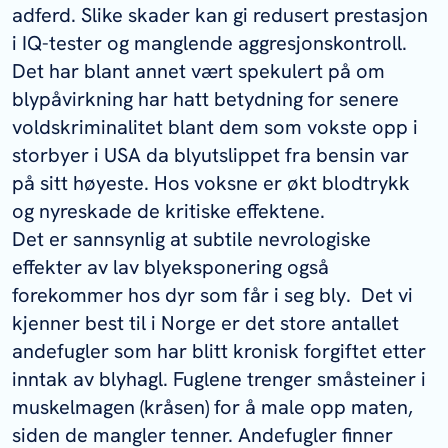
adferd. Slike skader kan gi redusert prestasjon
i IQ-tester og manglende aggresjonskontroll.
Det har blant annet vært spekulert på om
blypåvirkning har hatt betydning for senere
voldskriminalitet blant dem som vokste opp i
storbyer i USA da blyutslippet fra bensin var
på sitt høyeste. Hos voksne er økt blodtrykk
og nyreskade de kritiske effektene.
Det er sannsynlig at subtile nevrologiske
effekter av lav blyeksponering også
forekommer hos dyr som får i seg bly. Det vi
kjenner best til i Norge er det store antallet
andefugler som har blitt kronisk forgiftet etter
inntak av blyhagl. Fuglene trenger småsteiner i
muskelmagen (kråsen) for å male opp maten,
siden de mangler tenner. Andefugler finner