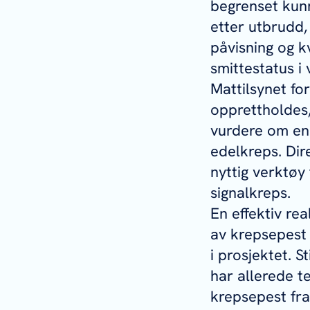
begrenset kun
etter utbrudd,
påvisning og k
smittestatus i
Mattilsynet for
opprettholdes, 
vurdere om en 
edelkreps. Dir
nyttig verktøy
signalkreps.
En effektiv re
av krepsepest e
i prosjektet. 
har allerede te
krepsepest fra