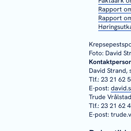
Faktaark o
Rapport om
Rapport om
Høringsutka
Krepsepestspo
Foto: David St
Kontaktpersone
David Strand, 
Tlf.: 23 21 62 
E-post:
david.
Trude Vrålstad
Tlf.: 23 21 62 
E-post: trude.