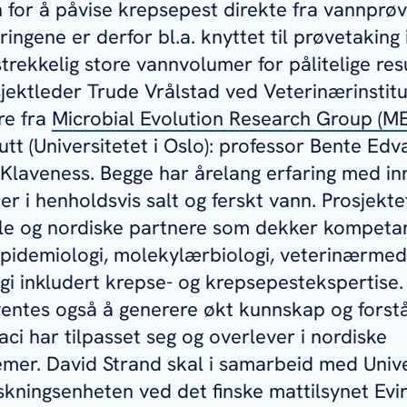
 for å påvise krepsepest direkte fra vannprøv
ringene er derfor bl.a. knyttet til prøvetaking i
ilstrekkelig store vannvolumer for pålitelige res
rosjektleder Trude Vrålstad ved Veterinærinstit
re fra
Microbial Evolution Research Group (M
tutt (Universitetet i Oslo): professor Bente Ed
Klaveness. Begge har årelang erfaring med in
r i henholdsvis salt og ferskt vann. Prosjektet
ale og nordiske partnere som dekker kompeta
 epidemiologi, molekylærbiologi, veterinærmed
gi inkludert krepse- og krepsepestekspertise.
ventes også å generere økt kunnskap og forst
aci
har tilpasset seg og overlever i nordiske
mer. David Strand skal i samarbeid med Univer
kningsenheten ved det finske mattilsynet Evir