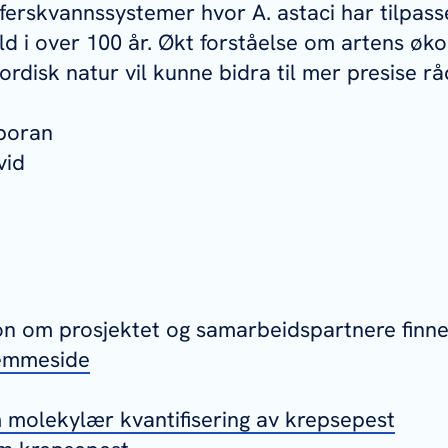
e ferskvannssystemer hvor
A. astaci
har tilpass
ld i over 100 år. Økt forståelse om artens øko
ordisk natur vil kunne bidra til mer presise råd
on om prosjektet og samarbeidspartnere finn
jemmeside
 molekylær kvantifisering av krepsepest