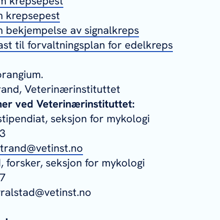
m krepsepest
 krepsepest
 bekjempelse av signalkreps
st til forvaltningsplan for edelkreps
rangium.
rand, Veterinærinstituttet
r ved Veterinærinstituttet:
stipendiat, seksjon for mykologi
53
strand@vetinst.no
, forsker, seksjon for mykologi
47
vralstad@vetinst.no