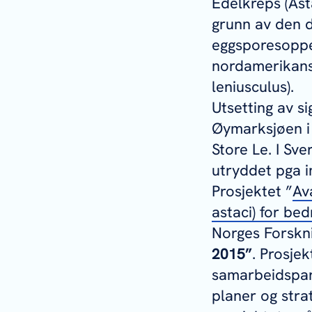
Edelkreps (
Ast
grunn av den 
eggsporesop
nordamerikansk
leniusculus
).
Utsetting av si
Øymarksjøen i 
Store Le. I Sv
utryddet pga i
Prosjektet ”
Av
astaci
) for be
Norges Forskn
2015”
. Prosje
samarbeidspart
planer og stra