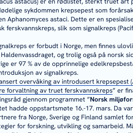
acus astacus
) er en rødlistet, sterkt truet ar
dødelige sykdommen krepsepest som forårsak
pen
Aphanomyces astaci
. Dette er en spesialis
 ferskvannskreps, slik som signalkreps (
Paci
gnalkreps er forbudt i Norge, men finnes ulovli
Haldenvassdraget, og trolig også på norsk sid
erige er 97 % av de opprinnelige edelkrepsbes
ntroduksjon av signalkreps.
ansert overvåking av introdusert krepsepest (
dre forvaltning av truet ferskvannskreps
” er fi
ingsråd gjennom programmet ”
Norsk miljøfo
ktet hadde oppstartsmøte 16.-17. mars. Da var
nere fra Norge, Sverige og Finland samlet for
tegier for forskning, utvikling og samarbeid. 