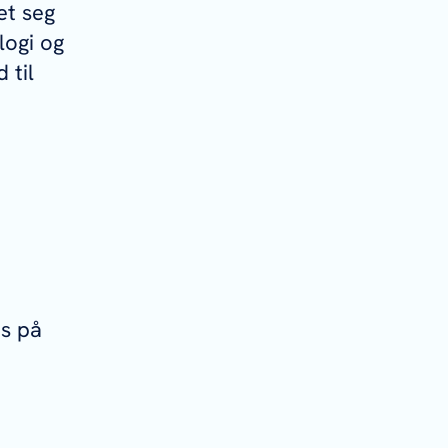
et seg
logi og
 til
es på