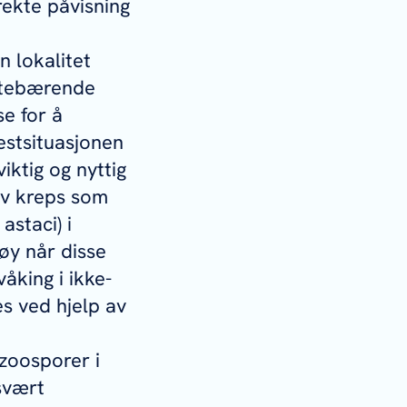
rekte påvisning
n lokalitet
ittebærende
e for å
estsituasjonen
iktig og nyttig
 av kreps som
 astaci
) i
øy når disse
åking i ikke-
s ved hjelp av
zoosporer i
 svært