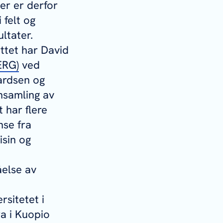
er er derfor
 felt og
ultater.
uttet har David
ERG)
ved
vardsen og
nsamling av
 har flere
nse fra
isin og
åelse av
sitetet i
a i Kuopio