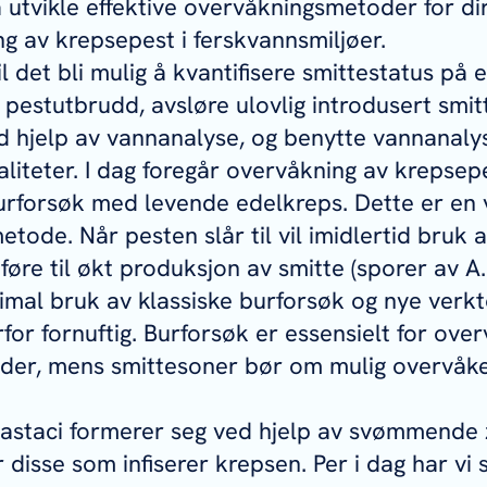
å utvikle effektive overvåkningsmetoder for di
ng av krepsepest i ferskvannsmiljøer.
l det bli mulig å kvantifisere smittestatus på e
 pestutbrudd, avsløre ulovlig introdusert sm
d hjelp av vannanalyse, og benytte vannanalys
aliteter. I dag foregår overvåkning av krepsep
urforsøk med levende edelkreps. Dette er en v
tode. Når pesten slår til vil imidlertid bruk
føre til økt produksjon av smitte (sporer av
A.
imal bruk av klassiske burforsøk og nye verkt
or fornuftig. Burforsøk er essensielt for overv
der, mens smittesoner bør om mulig overvåke
astaci
formerer seg ved hjelp av svømmende 
 disse som infiserer krepsen. Per i dag har vi