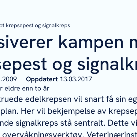
t krepsepest og signalkreps
nsiverer kampen 
epest og signalk
06.2009
Oppdatert
13.03.2017
 eldre enn to år
truede edelkrepsen vil snart få sin e
splan. Her vil bekjempelse av krepse
de signalkreps stå sentralt. Dette v
e overvåkningsverktøy. Veterinærinst