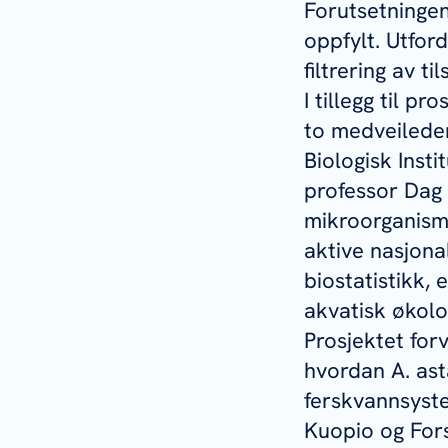
Forutsetningen
oppfylt. Utford
filtrering av t
I tillegg til p
to medveilede
Biologisk Insti
professor Dag 
mikroorganisme
aktive nasjon
biostatistikk,
akvatisk økolo
Prosjektet for
hvordan
A. ast
ferskvannsyste
Kuopio og Fors