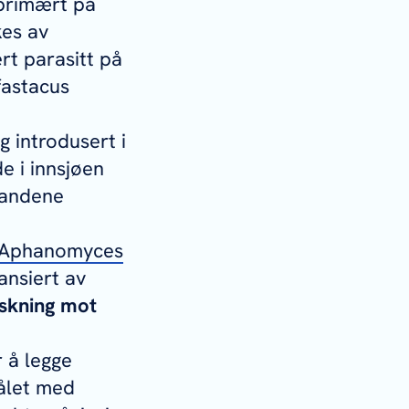
t primært på
es av
ert parasitt på
fastacus
g introdusert i
e i innsjøen
tandene
Aphanomyces
nansiert av
rskning mot
 å legge
Målet med