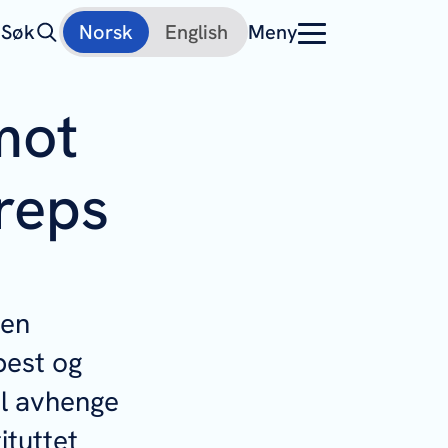
Søk
Norsk
English
Meny
mot
reps
gen
pest og
il avhenge
ituttet