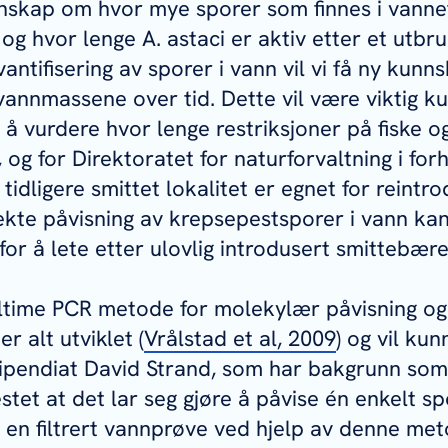
nskap om hvor mye sporer som finnes i vanne
 og hvor lenge
A. astaci
er aktiv etter et utbr
vantifisering av sporer i vann vil vi få ny kun
 vannmassene over tid. Dette vil være viktig k
 å vurdere hvor lenge restriksjoner på fiske o
og for Direktoratet for naturforvaltning i forh
tidligere smittet lokalitet er egnet for reintr
ekte påvisning av krepsepestsporer i vann kan
 for å lete etter ulovlig introdusert smittebær
altime PCR metode for molekylær påvisning og 
r alt utviklet (
Vrålstad
et al
, 2009
) og vil kun
Stipendiat David Strand, som har bakgrunn som
stet at det lar seg gjøre å påvise én enkelt s
 en filtrert vannprøve ved hjelp av denne me