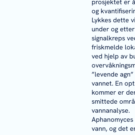
prosjektet er 
og kvantifiseri
Lykkes dette vi
under og etter
signalkreps ve
friskmelde lok
ved hjelp av b
overvåkningsme
”levende agn” 
vannet. En opt
kommer er derf
smittede områ
vannanalyse.
Aphanomyces 
vann, og det er