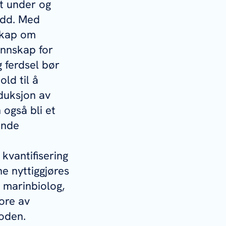
t under og
udd. Med
nskap om
unnskap for
g ferdsel bør
old til å
oduksjon av
 også bli et
ende
kvantifisering
ne nyttiggjøres
 marinbiolog,
pore av
toden.