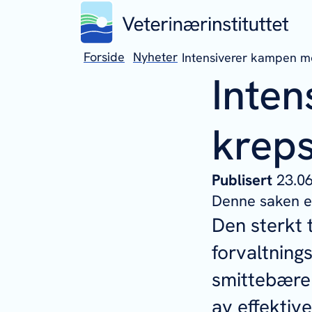
Forside
Nyheter
Intensiverer kampen mo
Inte
kreps
Publisert
23.
Denne saken er
Den sterkt 
forvaltning
smittebæren
av effektiv