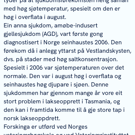
tyder på at sjukdomsførekomsten heng saman
med høg sjøtemperatur, spesielt om den er
høg i overflata i august.
Ein anna sjukdom, amøbe-indusert
gjellesjukdom (AGD), vart første gong
diagnostisert i Norge seinhaustes 2006. Den
førekom då i anlegg yttarst på Vestlandskysten,
dvs. på stader med høg saltkonsentrasjon.
Spesielt i 2006 var sjøtemperaturen over det
normale. Den var i august høg i overflata og
seinhaustes høg djupare i sjøen. Denne
sjukdommen har gjennom mange år vore eit
stort problem i lakseopprett i Tasmania, og
den kan i framtida komme til å gje store tap i
norsk lakseoppdrett.
Forskinga er utførd ved Norges