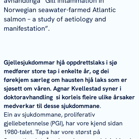
avhandlinga ”Gill inflammation in
Norwegian seawater-farmed Atlantic
salmon – a study of aetiology and
manifestation”.
Gjellesjukdommar hjå oppdrettslaks i sjø
medfører store tap i enkelte år, og dei
førekjem særleg om hausten hjå laks som er
sjøsett om våren. Agnar Kvellestad syner i
doktoravhandling si korleis fleire ulike årsaker
medverkar til desse sjukdommane
.
Ein av sjukdommane, proliferativ
gjellebetennelse (PGI), har vore kjend sidan
1980-talet. Tapa har vore størst på