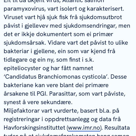
Eit til då ukjent virus, Atlantic salmon
paramyxovirus, vart isolert og karakterisert.
Viruset vart hjå sjuk fisk frå sjukdomsutbrot
påvist i gjellevev med sjukdomsendringar, men
det er ikkje dokumentert som ei primær
sjukdomsårsak. Vidare vart det påvist to ulike
bakteriar i gjellene, ein som var kjend frå
tidlegare og ein ny, som finst i s.k.
epiteliocyster og har fått namnet
‘
Candidatus
Branchiomonas cysticola’. Desse
bakteriane kan vere blant dei primære
årsakene til PGI. Parasittar, som vart påviste,
synest å vere sekundære.
Miljøfaktorar vart vurderte, basert bl.a. på
registreringar i oppdrettsanlegg og data frå
Havforskingsinstituttet (
www.imr.no
). Resultata