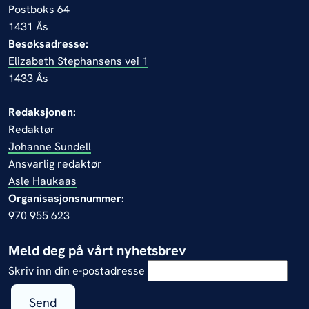
Postboks 64
1431 Ås
Besøksadresse:
Elizabeth Stephansens vei 1
1433 Ås
Redaksjonen:
Redaktør
Johanne Sundell
Ansvarlig redaktør
Asle Haukaas
Organisasjonsnummer:
970 955 623
Meld deg på vårt nyhetsbrev
Skriv inn din e-postadresse
Send