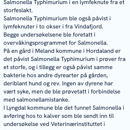
Salmonella
Typhimurium i en lymfeknute fra et
storfeslakt.
Salmonella
Typhimurium ble også påvist i
lymfeknuter i to okser i fra Vindafjord.
Begge undersøkelsene ble foretatt i
overvåkingsprogrammet for
Salmonella
.
På en gård i Meland kommune i Hordaland er
det påvist
Salmonella
Typhimurium i prøver fra
et storfe, og i tillegg er også påvist samme
bakterie hos andre dyrearter på gården,
deriblant hund og rev. Ingen av dyrene har
vært syke, men de ble prøvetatt i forbindelse
med salmonellamistanke.
I Lyngdal kommune ble det funnet
Salmonella
i
avføring hos to kalver som ble sendt inn til
undersøkelse ved Veterinærinstituttet i