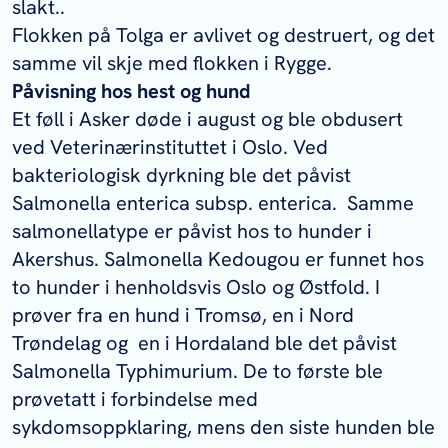
slakt..
Flokken på Tolga er avlivet og destruert, og det
samme vil skje med flokken i Rygge.
Påvisning hos hest og hund
Et føll i Asker døde i august og ble obdusert
ved Veterinærinstituttet i Oslo. Ved
bakteriologisk dyrkning ble det påvist
Salmonella enterica
subsp.
enterica.
Samme
salmonellatype er påvist hos to hunder i
Akershus.
Salmonella
Kedougou er funnet hos
to hunder i henholdsvis Oslo og Østfold. I
prøver fra en hund i Tromsø, en i Nord
Trøndelag og en i Hordaland ble det påvist
Salmonella
Typhimurium. De to første ble
prøvetatt i forbindelse med
sykdomsoppklaring, mens den siste hunden ble