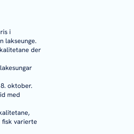
ris
i
in lakseunge.
kalitetane der
å lakesungar
8. oktober.
eid med
kalitetane,
 fisk varierte