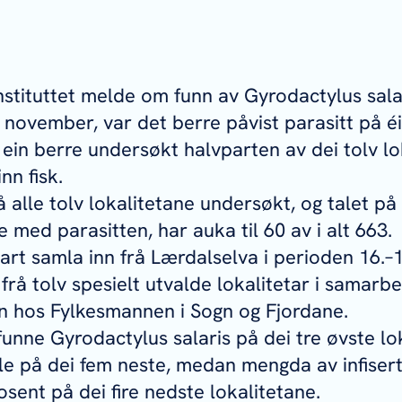
nstituttet melde om funn av
Gyrodactylus sala
 november, var det berre påvist parasitt på é
in berre undersøkt halvparten av dei tolv lo
nn fisk.
å alle tolv lokalitetane undersøkt, og talet p
e med parasitten, har auka til 60 av i alt 663.
rt samla inn frå Lærdalselva i perioden 16.–1
 frå tolv spesielt utvalde lokalitetar i samarb
en hos Fylkesmannen i Sogn og Fjordane.
 funne
Gyrodactylus salaris
på dei tre øvste lo
elle på dei fem neste, medan mengda av infisert
rosent på dei fire nedste lokalitetane.