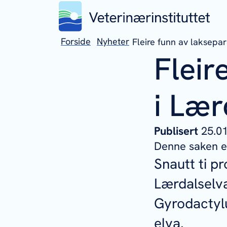
Forside
Nyheter
Fleire funn av laksepar
Fleir
i Lær
Publisert
25.
Denne saken er
Snautt ti p
Lærdalselva
Gyrodactylu
elva.