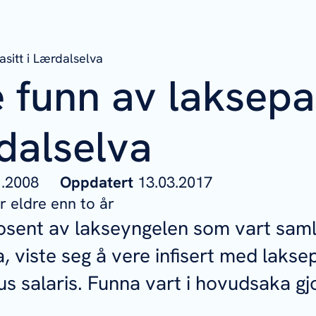
asitt i Lærdalselva
e funn av laksepa
dalselva
01.2008
Oppdatert
13.03.2017
 eldre enn to år
rosent av lakseyngelen som vart saml
, viste seg å vere infisert med lakse
s salaris
. Funna vart i hovudsaka gj