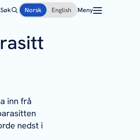
Søk
Norsk
English
Meny
rasitt
a inn frå
parasitten
orde nedst i