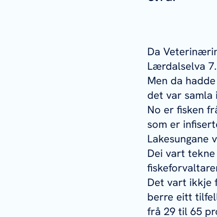
Da Veterinæri
Lærdalselva 7.
Men da hadde e
det var samla i
No er fisken fr
som er infisert
Lakesungane va
Dei vart tekne
fiskeforvaltar
Det vart ikkje
berre eitt tilf
frå 29 til 65 p