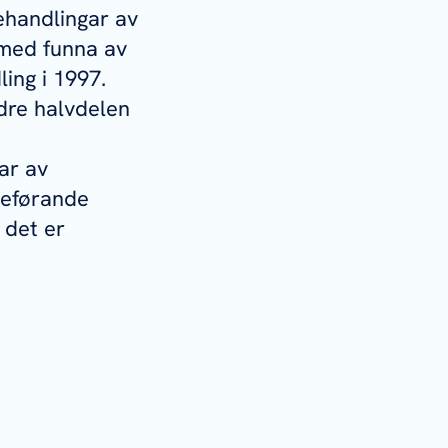
ehandlingar av
 med funna av
ing i 1997.
dre halvdelen
ar av
seførande
 det er