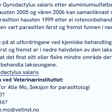
v
Gyrodactylus salaris
etter aluminiumsulfatb
austen 2005 og våren 2006 kan samanliknast
asitten hausten 1999 etter ei rotenonbehandl
n vart parasitten først og fremst funnen i ne
 på at utfordringane ved kjemiske behandling
rst og fremst er i nedre halvdelen av den lak
at det finst eitt eller fleire mindre område der
å behandla lakseungane.
dactylus salaris
ved Veterinærinstituttet:
Tor Atle Mo, Seksjon for parasittologi
0?
16?
le.mo@vetinst.no