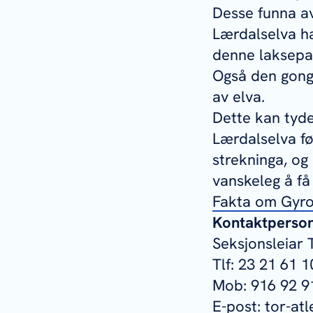
Desse funna a
Lærdalselva h
denne laksepar
Også den gonge
av elva.
Dette kan tyde
Lærdalselva fø
strekninga, og 
vanskeleg å f
Fakta om
Gyro
Kontaktperson 
Seksjonsleiar 
Tlf: 23 21 61 1
Mob: 916 92 9
E-post: tor-at