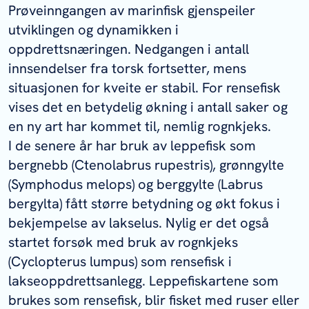
Prøveinngangen av marinfisk gjenspeiler
utviklingen og dynamikken i
oppdrettsnæringen. Nedgangen i antall
innsendelser fra torsk fortsetter, mens
situasjonen for kveite er stabil. For rensefisk
vises det en betydelig økning i antall saker og
en ny art har kommet til, nemlig rognkjeks.
I de senere år har bruk av leppefisk som
bergnebb (
Ctenolabrus rupestris
), grønngylte
(
Symphodus melops
) og berggylte (
Labrus
bergylta
) fått større betydning og økt fokus i
bekjempelse av lakselus. Nylig er det også
startet forsøk med bruk av rognkjeks
(
Cyclopterus lumpus
) som rensefisk i
lakseoppdrettsanlegg. Leppefiskartene som
brukes som rensefisk, blir fisket med ruser eller