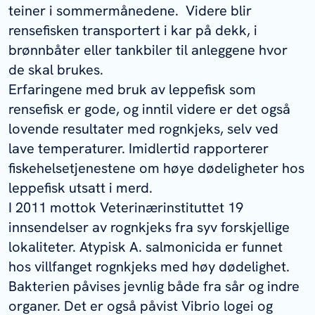
teiner i sommermånedene. Videre blir
rensefisken transportert i kar på dekk, i
brønnbåter eller tankbiler til anleggene hvor
de skal brukes.
Erfaringene med bruk av leppefisk som
rensefisk er gode, og inntil videre er det også
lovende resultater med rognkjeks, selv ved
lave temperaturer. Imidlertid rapporterer
fiskehelsetjenestene om høye dødeligheter hos
leppefisk utsatt i merd.
I 2011 mottok Veterinærinstituttet 19
innsendelser av rognkjeks fra syv forskjellige
lokaliteter. Atypisk
A. salmonicida
er funnet
hos villfanget rognkjeks med høy dødelighet.
Bakterien påvises jevnlig både fra sår og indre
organer. Det er også påvist
Vibrio logei
og