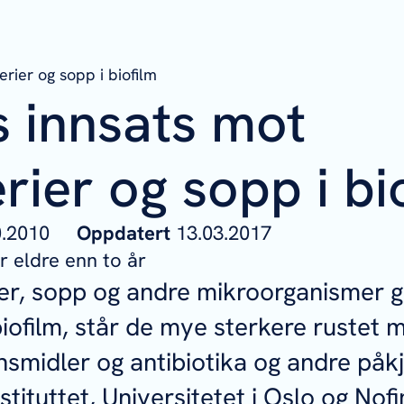
erier og sopp i biofilm
s innsats mot
rier og sopp i bi
10.2010
Oppdatert
13.03.2017
 eldre enn to år
ier, sopp og andre mikroorganismer
iofilm, står de mye sterkere rustet 
nsmidler og antibiotika og andre påkj
stituttet, Universitetet i Oslo og No