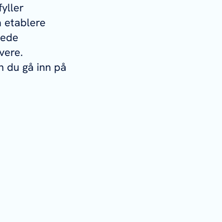
yller
å etablere
lede
vere.
n du gå inn på