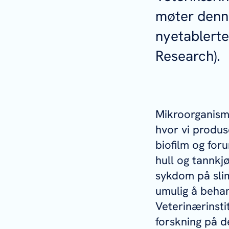
møter denne
nyetablert
Research).
Mikroorganisme
hvor vi produ
biofilm og foru
hull og tannkj
sykdom på slim
umulig å behan
Veterinærinsti
forskning på d