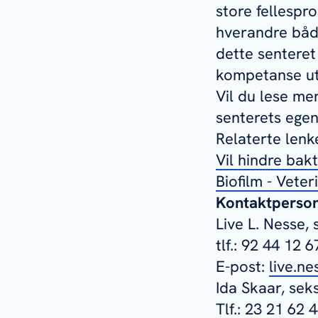
store fellespr
hverandre både
dette senteret
kompetanse ut
Vil du lese me
senterets ege
Relaterte lenk
Vil hindre bak
Biofilm - Veter
Kontaktpersone
Live L. Nesse, 
tlf.: 92 44 12 6
E-post:
live.n
Ida Skaar, sek
Tlf.: 23 21 62 