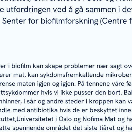
 utfordringen ved å gå sammen i de
e
Senter for biofilmforskning
(Centre f
r i biofilm kan skape problemer nær sagt over
serer mat, kan sykdomsfremkallende mikrober
rense maten igjen og igjen. På tennene våre før
øttsykdommer hvis vi ikke pusser den bort. Ba
hinner, i sår og andre steder i kroppen kan 
dle med antibiotika hvis de er beskyttet inne i
tuttet,Universitetet i Oslo og Nofima Mat og h
ette spennende området det siste tiåret og har