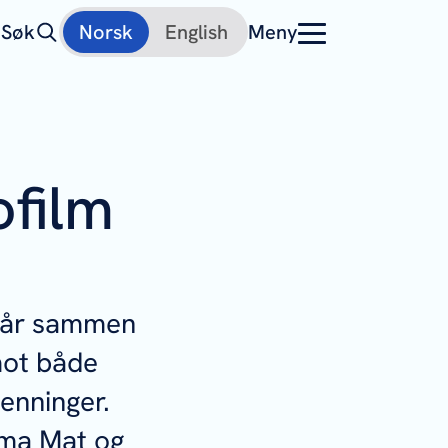
Søk
Norsk
English
Meny
ofilm
 går sammen
mot både
enninger.
fima Mat og