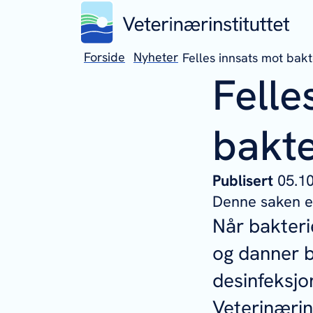
Forside
Nyheter
Felles innsats mot bakt
Felle
bakte
Publisert
05.
Denne saken er
Når bakter
og danner b
desinfeksjo
Veterinærin