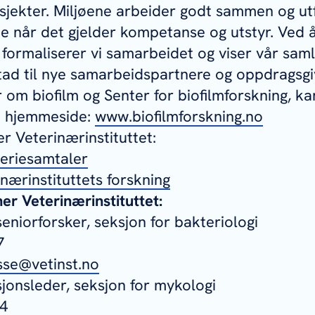
osjekter. Miljøene arbeider godt sammen og utf
 når det gjelder kompetanse og utstyr. Ved 
 formaliserer vi samarbeidet og viser vår sam
ad til nye samarbeidspartnere og oppdragsgi
r om biofilm og Senter for biofilmforskning, ka
n hjemmeside:
www.biofilmforskning.no
er Veterinærinstituttet:
teriesamtaler
inærinstituttets forskning
r Veterinærinstituttet:
seniorforsker, seksjon for bakteriologi
7
esse@vetinst.no
sjonsleder, seksjon for mykologi
44