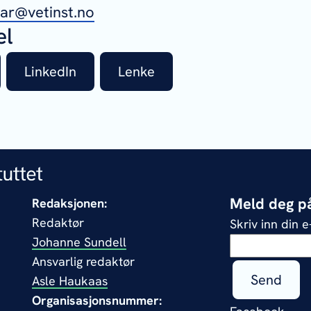
aar@vetinst.no
el
LinkedIn
Lenke
Meld deg på
Redaksjonen:
Redaktør
Skriv inn din 
Johanne Sundell
Ansvarlig redaktør
Send
Asle Haukaas
Organisasjonsnummer: