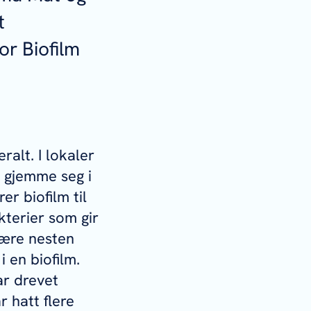
t
or Biofilm
alt. I lokaler
 gjemme seg i
er biofilm til
kterier som gir
være nesten
 en biofilm.
ar drevet
 hatt flere