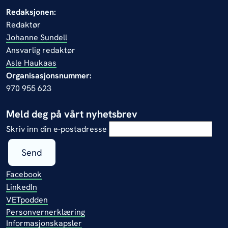
Redaksjonen:
Redaktør
Johanne Sundell
Ansvarlig redaktør
Asle Haukaas
Organisasjonsnummer:
970 955 623
Meld deg på vårt nyhetsbrev
Skriv inn din e-postadresse
Send
Facebook
LinkedIn
VETpodden
Personvernerklæring
Informasjonskapsler