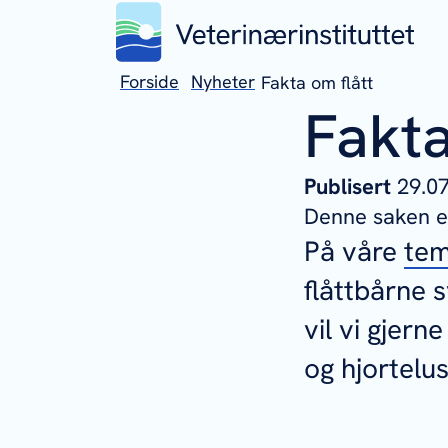
Forside
Nyheter
Fakta om flått
Fakta
Publisert
29.
Denne saken er
På våre
tem
flåttbårne 
vil vi gjern
og hjortelus