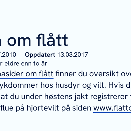
 om flått
07.2010
Oppdatert
13.03.2017
 eldre enn to år
asider om flått
finner du oversikt ov
sykdommer hos husdyr og vilt. Hvis d
e at du under høstens jakt registrerer 
flue på hjortevilt på siden
www.flatt