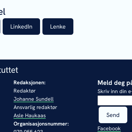
el
LinkedIn
Lenke
Meld deg på
Redaksjonen:
Redaktør
Skriv inn din 
Johanne Sundell
Ansvarlig redaktør
Send
Asle Haukaas
Organisasjonsnummer:
Facebook
970 955 623