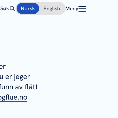
Søk
Norsk
English
Meny
er
u er jeger
funn av flått
ogflue.no