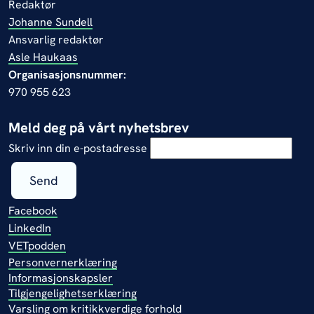
Redaktør
Johanne Sundell
Ansvarlig redaktør
Asle Haukaas
Organisasjonsnummer:
970 955 623
Meld deg på vårt nyhetsbrev
Skriv inn din e-postadresse
Send
Facebook
LinkedIn
VETpodden
Personvernerklæring
Informasjonskapsler
Tilgjengelighetserklæring
Varsling om kritikkverdige forhold