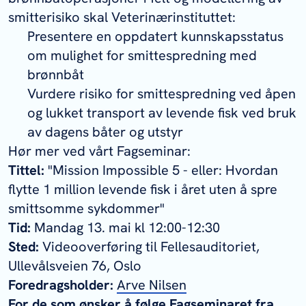
smitterisiko skal Veterinærinstituttet:
Presentere en oppdatert kunnskapsstatus
om mulighet for smittespredning med
brønnbåt
Vurdere risiko for smittespredning ved åpen
og lukket transport av levende fisk ved bruk
av dagens båter og utstyr
Hør mer ved vårt Fagseminar:
Tittel:
"Mission Impossible 5 - eller: Hvordan
flytte 1 million levende fisk i året uten å spre
smittsomme sykdommer"
Tid:
Mandag 13. mai kl 12:00-12:30
Sted:
Videooverføring til Fellesauditoriet,
Ullevålsveien 76, Oslo
Foredragsholder:
Arve Nilsen
For de som ønsker å følge Fagseminaret fra