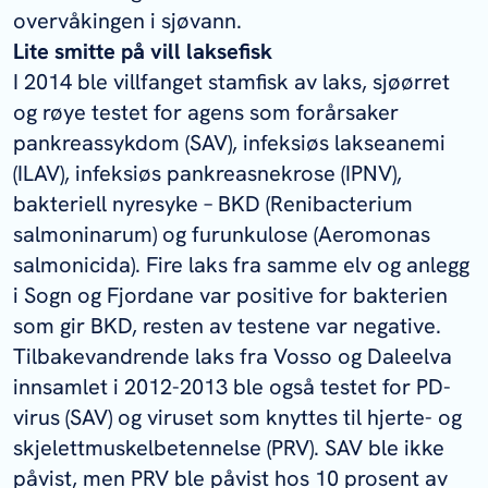
overvåkingen i sjøvann.
Lite smitte på vill laksefisk
I 2014 ble villfanget stamfisk av laks, sjøørret
og røye testet for agens som forårsaker
pankreassykdom (SAV), infeksiøs lakseanemi
(ILAV), infeksiøs pankreasnekrose (IPNV),
bakteriell nyresyke – BKD (
Renibacterium
salmoninarum
) og furunkulose (
Aeromonas
salmonicida
). Fire laks fra samme elv og anlegg
i Sogn og Fjordane var positive for bakterien
som gir BKD, resten av testene var negative.
Tilbakevandrende laks fra Vosso og Daleelva
innsamlet i 2012-2013 ble også testet for PD-
virus (SAV) og viruset som knyttes til hjerte- og
skjelettmuskelbetennelse (PRV). SAV ble ikke
påvist, men PRV ble påvist hos 10 prosent av