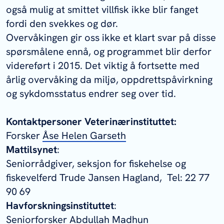
også mulig at smittet villfisk ikke blir fanget
fordi den svekkes og dør.
Overvåkingen gir oss ikke et klart svar på disse
spørsmålene ennå, og programmet blir derfor
videreført i 2015. Det viktig å fortsette med
årlig overvåking da miljø, oppdrettspåvirkning
og sykdomsstatus endrer seg over tid.
Kontaktpersoner Veterinærinstituttet:
Forsker
Åse Helen Garseth
Mattilsynet
:
Seniorrådgiver, seksjon for fiskehelse og
fiskevelferd Trude Jansen Hagland, Tel: 22 77
90 69
Havforskningsinstituttet
:
Seniorforsker
Abdullah Madhun