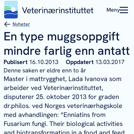
Meny
Nyheter
En type muggsoppgift
mindre farlig enn antatt
Publisert
16.10.2013
Oppdatert
13.03.2017
Denne saken er eldre enn to år
Master i mattrygghet, Lada Ivanova som
arbeider ved Veterinærinstituttet,
disputerer 25. oktober 2013 for graden
dr.philos. ved Norges veterinærhøgskole
med avhandlingen: “Enniatins from
Fusarium
fungi. Their biological activities
and biotransformation in a food and feed