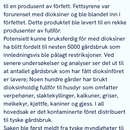
til en produsent av fôrfett. Fettsyrene var
forurenset med dioksiner og ble blandet inn i
fôrfettet. Dette produktet ble levert til en rekke
produsenter av fullfôr.
Potensielt kunne bruksferdig fôr med dioksiner
ha blitt fordelt til nesten 5000 gårdsbruk som
innledningsvis ble pålagt restriksjoner. Ved
senere undersøkelser og analyser ser det ut til
at antallet gårdsbruk som har fått dioksinfôret
er lavere; Noen hundre gårder har brukt
dioksinholdig fullfôr til husdyr som omfatter
verpehøner, slaktekyllinger, kalkuner, griser,
melkekyr, kjøttfe, kaniner og gjess. I all
hovedsak er det kontaminerte fôret distribuert
til tyske gårdsbruk.
Saken ble først meldt fra tyske myndigheter til