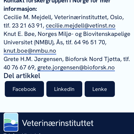
Kontakt forskergruppen i Norge for mer
informasjon:
Cecilie M. Mejdell, Veterinærinstituttet, Oslo,
tlf. 23 21 63 91,
cecilie.mejdell@vetinst.no
Knut E. Bøe, Norges Miljø- og Biovitenskapelige
Universitet (NMBU), Ås, tlf. 64 96 51 70,
knut.boe@nmbu.no
Grete H.M. Jørgensen, Bioforsk Nord Tjøtta, tlf.
40 76 67 69,
grete.jorgensen@bioforsk.no
Del artikkel
Facebook
LinkedIn
Lenke