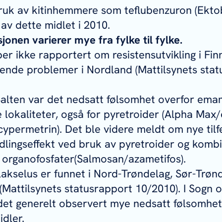
ruk av kitinhemmere som teflubenzuron (Ekto
 av dette midlet i 2010.
jonen varierer mye fra fylke til fylke.
ber ikke rapportert om resistensutvikling i Fi
ende problemer i Nordland (Mattilsynets stat
 Salten var det nedsatt følsomhet overfor em
re lokaliteter, også for pyretroider (Alpha Max
ypermetrin). Det ble videre meldt om nye tilfe
lingseffekt ved bruk av pyretroider og komb
 organofosfater(Salmosan/azametifos).
 lakselus er funnet i Nord-Trøndelag, Sør-Trøn
Mattilsynets statusrapport 10/2010). I Sogn 
det generelt observert mye nedsatt følsomhe
idler.