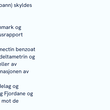
bann) skyldes
nnmark og
usrapport
amectin benzoat
/deltametrin og
ller av
inasjonen av
delag og
og Fjordane og
t mot de