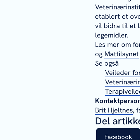
Veterinærinsti
etablert et ov
vil bidra til e
legemidler.
Les mer om fo
og
Mattilsynet
Se også
Veileder fo
Veterinærin
Terapiveile
Kontaktperson 
Brit Hjeltnes
, 
Del artikk
Facebook