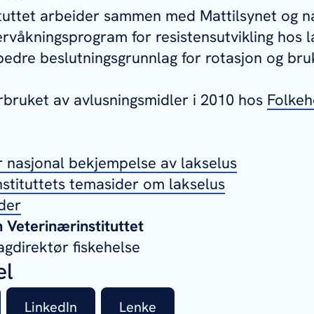
tuttet arbeider sammen med Mattilsynet og næ
ervåkningsprogram for resistensutvikling hos l
t bedre beslutningsgrunnlag for rotasjon og bru
rbruket av avlusningsmidler i 2010 hos
Folkehe
r nasjonal bekjempelse av lakselus
stituttets temasider om lakselus
der
Veterinærinstituttet
fagdirektør fiskehelse
el
LinkedIn
Lenke