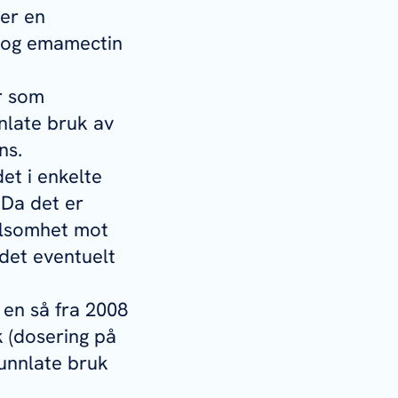
 er en
r og emamectin
r som
nlate bruk av
ns.
det i enkelte
 Da det er
følsomhet mot
 det eventuelt
 en så fra 2008
k (dosering på
 unnlate bruk