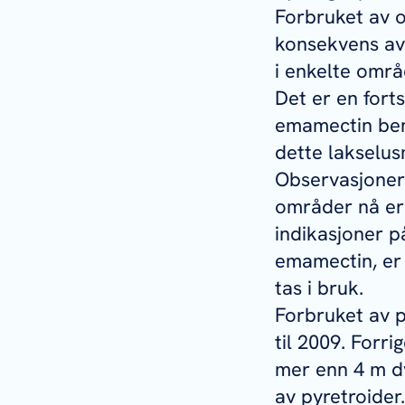
Forbruket av o
konsekvens av 
i enkelte områ
Det er en fort
emamectin benz
dette lakselus
Observasjoner f
områder nå er 
indikasjoner p
emamectin, er 
tas i bruk.
Forbruket av p
til 2009. Forr
mer enn 4 m dy
av pyretroider.