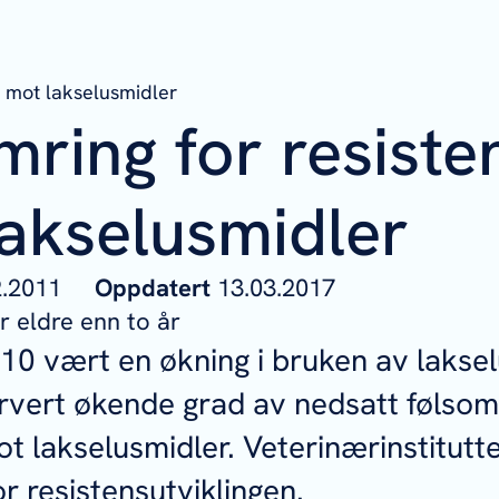
s mot lakselusmidler
ring for resiste
akselusmidler
02.2011
Oppdatert
13.03.2017
 eldre enn to år
010 vært en økning i bruken av lakse
rvert økende grad av nedsatt følsom
ot lakselusmidler. Veterinærinstitutt
r resistensutviklingen.