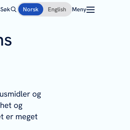
Søk
Norsk
English
Meny
ns
lusmidler og
het og
et er meget