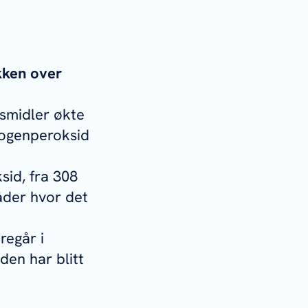
ikken over
usmidler økte
drogenperoksid
sid, fra 308
råder hvor det
regår i
en har blitt