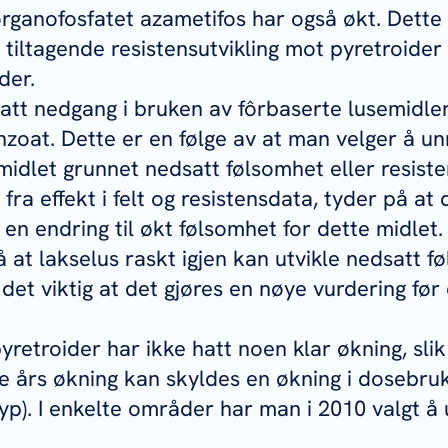
rganofosfatet azametifos har også økt. Dette
tiltagende resistensutvikling mot pyretroide
der.
satt nedgang i bruken av fôrbaserte lusemidle
oat. Dette er en følge av at man velger å un
midlet grunnet nedsatt følsomhet eller resiste
ra effekt i felt og resistensdata, tyder på at 
en endring til økt følsomhet for dette midlet.
å at lakselus raskt igjen kan utvikle nedsatt 
det viktig at det gjøres en nøye vurdering før
yretroider har ikke hatt noen klar økning, slik
ige års økning kan skyldes en økning i dosebru
p). I enkelte områder har man i 2010 valgt å