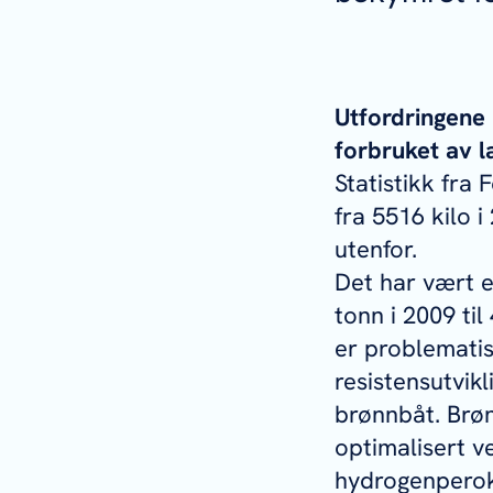
Utfordringene 
forbruket av l
Statistikk fra 
fra 5516 kilo 
utenfor.
Det har vært e
tonn i 2009 til
er problematis
resistensutvik
brønnbåt. Brø
optimalisert v
hydrogenperoks