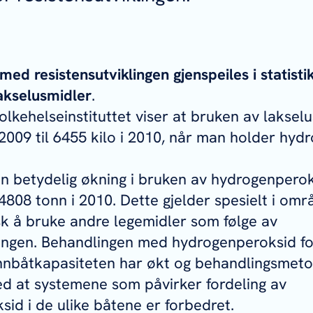
med resistensutviklingen gjenspeiles i statist
akselusmidler
.
Folkehelseinstituttet viser at bruken av laksel
i 2009 til 6455 kilo i 2010, når man holder hy
n betydelig økning i bruken av hydrogenperok
 4808 tonn i 2010. Dette gjelder spesielt i om
k å bruke andre legemidler som følge av
lingen. Behandlingen med hydrogenperoksid fo
nnbåtkapasiteten har økt og behandlingsmetod
ed at systemene som påvirker fordeling av
id i de ulike båtene er forbedret.