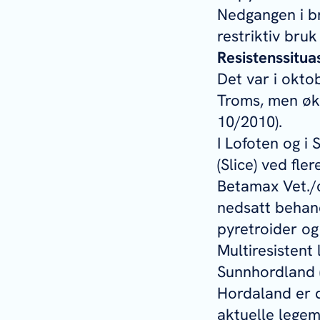
Nedgangen i b
restriktiv bruk
Resistenssituas
Det var i okto
Troms, men øk
10/2010).
I Lofoten og i
(Slice) ved fle
Betamax Vet./c
nedsatt behand
pyretroider og
Multiresistent
Sunnhordland (
Hordaland er 
aktuelle legem