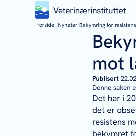
Forside
Nyheter
Bekymring for resisten
Bekym
mot l
Publisert
22.
Denne saken er
Det har i 2
det er obse
resistens m
bekymret fo