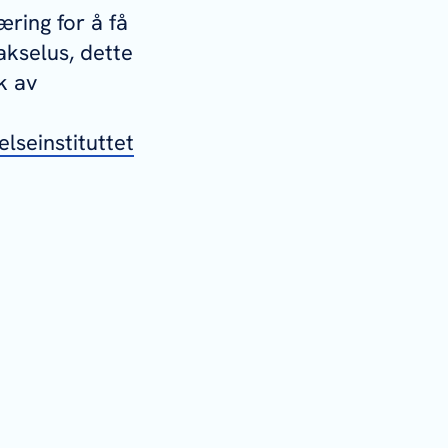
ring for å få
akselus, dette
k av
lseinstituttet