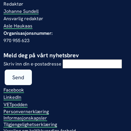
Redaktør
Johanne Sundell
Ansvarlig redaktør
Asle Haukaas
Organisasjonsnummer:
970 955 623
Meld deg på vårt nyhetsbrev
Skriv inn din e-postadresse
Send
Facebook
LinkedIn
VETpodden
Personvernerklæring
Informasjonskapsler
Tilgjengelighetserklæring
Varsling om kritikkverdige forhold