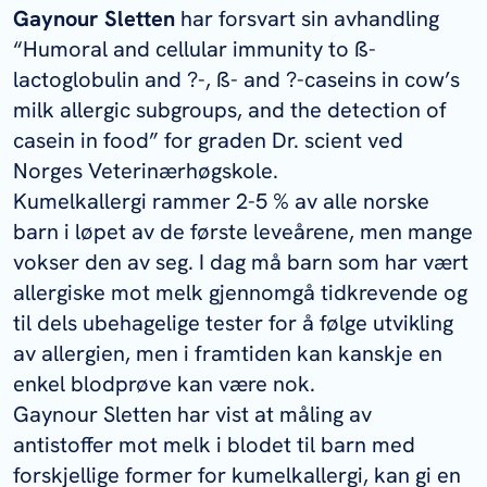
Gaynour Sletten
har forsvart sin avhandling
“
Humoral and cellular immunity to ß-
lactoglobulin and ?-, ß- and ?-caseins in cow’s
milk allergic subgroups, and the detection of
casein in food
” for graden Dr. scient ved
Norges Veterinærhøgskole.
Kumelkallergi rammer 2-5 % av alle norske
barn i løpet av de første leveårene, men mange
vokser den av seg. I dag må barn som har vært
allergiske mot melk gjennomgå tidkrevende og
til dels ubehagelige tester for å følge utvikling
av allergien, men i framtiden kan kanskje en
enkel blodprøve kan være nok.
Gaynour Sletten har vist at måling av
antistoffer mot melk i blodet til barn med
forskjellige former for kumelkallergi, kan gi en