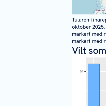
Tularemi (harep
oktober 2025.
markert med rø
markert med ro
Vilt so