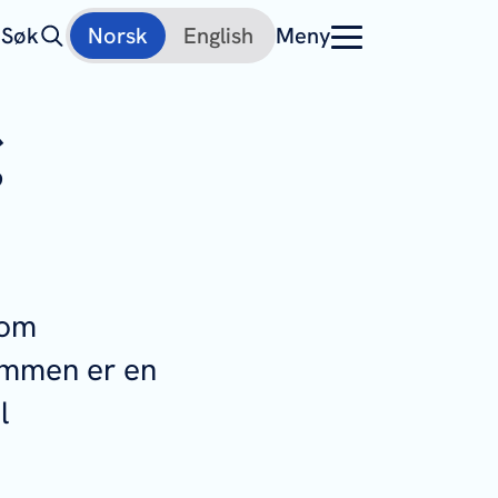
Søk
Norsk
English
Meny
g
som
ommen er en
l