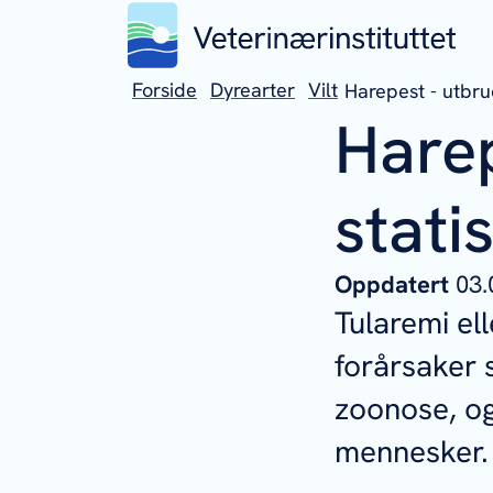
Forside
Dyrearter
Vilt
Harepest - utbru
Harep
stati
Oppdatert
03.
Tularemi el
forårsaker 
zoonose, og 
mennesker.