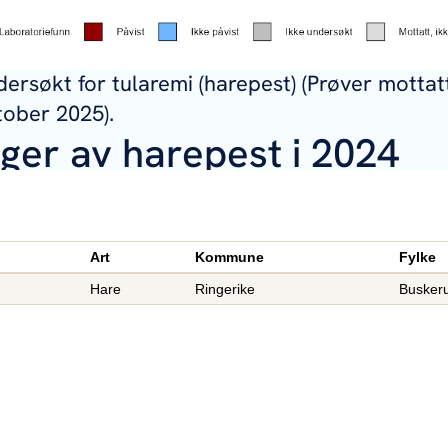
dersøkt for tularemi (harepest) (Prøver mottatt
tober 2025).
nger av harepest i 2024