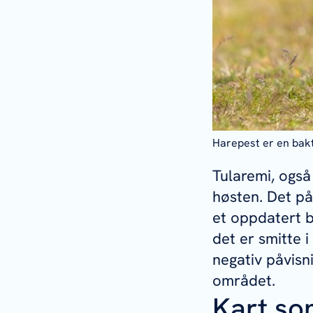
Harepest er en bak
Tularemi, ogs
høsten. Det påv
et oppdatert b
det er smitte 
negativ påvisn
området.
Kart so