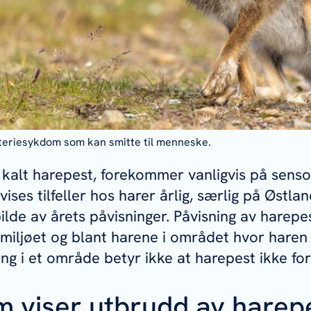
teriesykdom som kan smitte til menneske.
å kalt harepest, forekommer vanligvis på sen
ises tilfeller hos harer årlig, særlig på Østlan
ilde av årets påvisninger. Påvisning av harepes
i miljøet og blant harene i området hvor haren
ing i et område betyr ikke at harepest ikke f
m viser utbrudd av harep