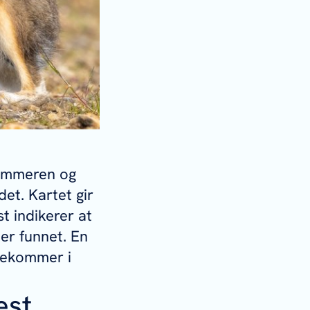
sommeren og
det. Kartet gir
t indikerer at
 er funnet. En
orekommer i
est