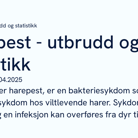
dd og statistikk
est - utbrudd o
stikk
04.2025
ler harepest, er en bakteriesykdom 
sykdom hos viltlevende harer. Sykd
en infeksjon kan overføres fra dyr ti