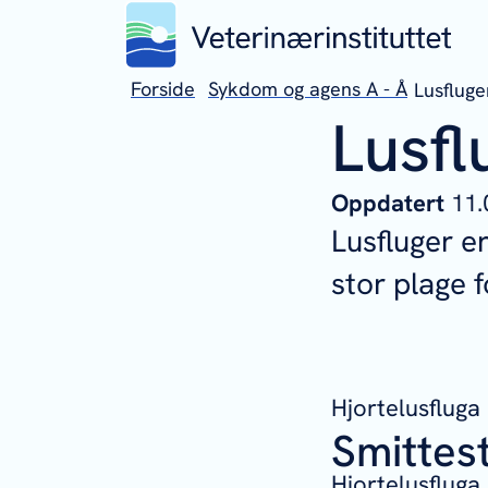
Forside
Sykdom og agens A - Å
Lusfluge
Lusfl
Oppdatert
11.
Lusfluger e
stor plage 
Hjortelusfluga 
Smittes
Hjortelusfluga