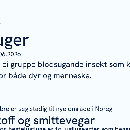
r
uger
06.2026
r ei gruppe blodsugande insekt som k
for både dyr og menneske.
breier seg stadig til nye område i Noreg.
toff og smittevegar
 og hestelusfluga er to lusflugeartar som beg