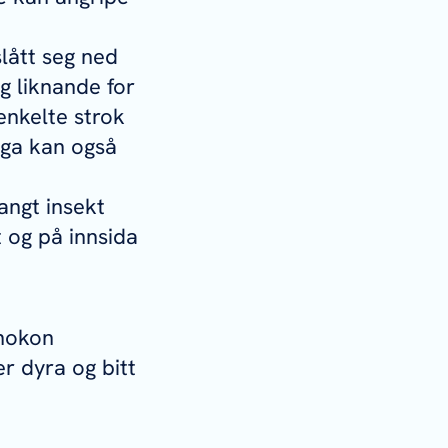
slått seg ned
og liknande for
 enkelte strok
luga kan også
langt insekt
 og på innsida
 nokon
er dyra og bitt