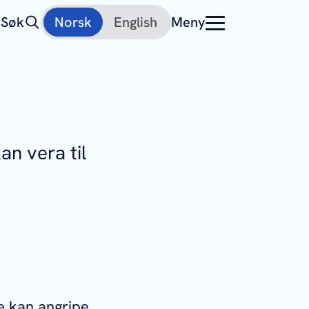
Søk
Norsk
English
Meny
an vera til
ge kan angripe