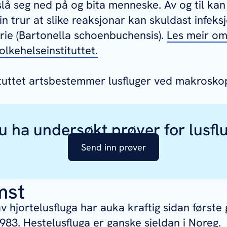
slå seg ned på og bita menneske. Av og til kan
 Ein trur at slike reaksjonar kan skuldast infek
ie (
Bartonella schoenbuchensis
).
Les meir om 
olkehelseinstituttet.
tuttet artsbestemmer lusfluger ved makrosko
du ha undersøkt prøver for lusfl
Send inn prøver
mst
 hjortelusfluga har auka kraftig sidan første 
1983. Hestelusfluga er ganske sjeldan i Noreg.