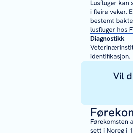
Lusfluger kan 
i fleire veker.
bestemt bakter
lusfluger hos F
Diagnostikk
Veterinærinsti
identifikasjon.
Vil 
Føreko
Førekomsten av
sett i Noreg i 