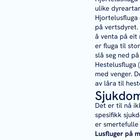
ulike dyrearta
Hjortelusfluga 
på vertsdyret. 
å venta på eit 
er fluga til st
slå seg ned på
Hestelusfluga (
med venger. De
av låra til hest
Sjukdom
Det er til nå 
spesifikk sjukd
er smertefulle 
Lusfluger på 