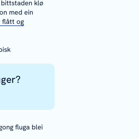
 bittstaden klø
sjon med ein
flått og
pisk
uger?
gong fluga blei