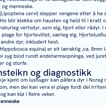
r og menneske.
(
Lipoptena cervi
) slepper vengene etter å ha 
Ho blir klekka om hausten og held til i kratt 
naturleg vertsdyr, som elg, hjort eller rådyr. I
or plage for hjorteviltet, særleg elg. Hjortelusf
 andre dyr, inkludert hest.
Hippobosca equina
) er eit læraktig ,ca. 8mm 
i syg blod rundt endetarmsopninga, ved juret
er og storfe.
steikn og diagnostikk
ikkje kjent om lusfluger kan påføra dyr i Noreg
om, men dei kan vera ei plage fordi dei irriter
og kan klø i fleire veker.
menneske