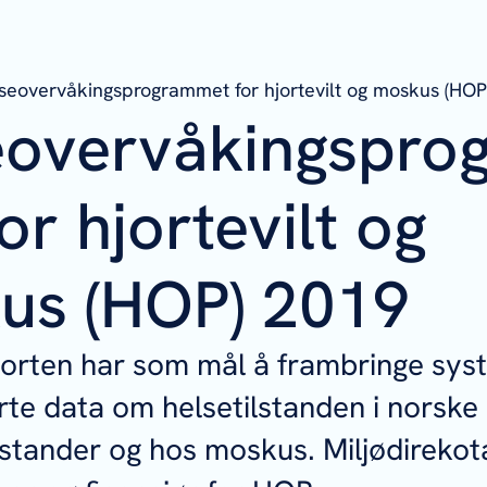
seovervåkingsprogrammet for hjortevilt og moskus (HOP
eovervåkingspro
or hjortevilt og
us (HOP) 2019
orten har som mål å frambringe sys
te data om helsetilstanden i norske
estander og hos moskus. Miljødirekot