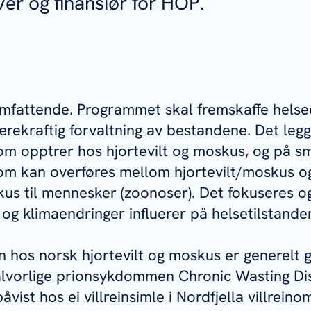
er og finansiør for HOP.
mfattende. Programmet skal fremskaffe hels
rekraftig forvaltning av bestandene. Det leg
m opptrer hos hjortevilt og moskus, og på 
m kan overføres mellom hjortevilt/moskus og
kus til mennesker (zoonoser). Det fokuseres o
 og klimaendringer influerer på helsetilstanden
n hos norsk hjortevilt og moskus er generelt g
alvorlige prionsykdommen Chronic Wasting D
åvist hos ei villreinsimle i Nordfjella villrein