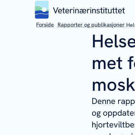
Forside
Rapporter og publikasjoner
Hel
Hels
met f
mosk
Denne rapp
og oppdater
hjorteviltb