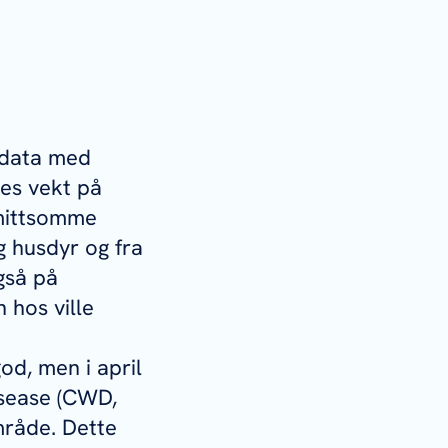
edata med
ges vekt på
smittsomme
 husdyr og fra
gså på
 hos ville
od, men i april
isease (CWD,
område. Dette