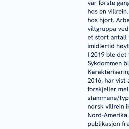
var første gan
hos en villrei
hos hjort. Ar
viltgruppa ved
et stort antall
imidlertid høyt
I 2019 ble det
Sykdommen ble 
Karakteriserin
2016, har vist
forskjeller mell
stammene/type
norsk villrein
Nord-Amerika. 
publikasjon fr