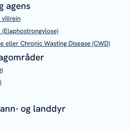
g agens
villrein
 (Elaphostrongylose)
e eller Chronic Wasting Disease (CWD)
fagområder
gi
i
vann- og landdyr