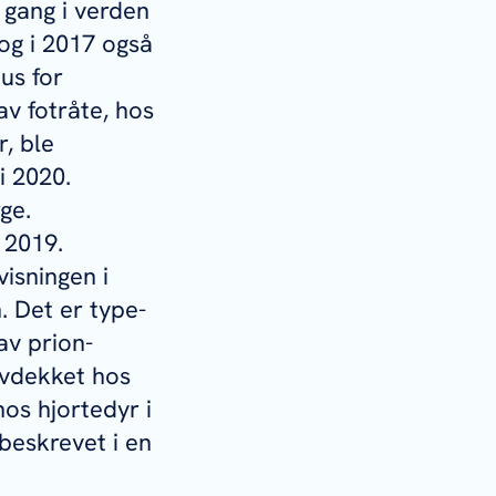
 gang i verden
 og i 2017 også
us for
av fotråte, hos
r, ble
i 2020.
ge.
 2019.
isningen i
. Det er type-
 av prion-
avdekket hos
hos hjortedyr i
beskrevet i en