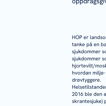
oppdragsgiv
HOP er landso
tanke på en bæ
sjukdommer so
sjukdommer so
hjortevilt/mos
hvordan miljø-
drøvtyggere.
Helsetilstande
2016 ble den 
skrantesjuke) p