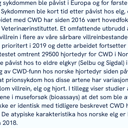
g sykdommen ble påvist i Europa og for første
n. Sykdommen ble kort tid etter påvist hos elg,
beidet med CWD har siden 2016 vært hovedfok
 Veterinærinstituttet. Et omfattende utbrudd 
 villrein i flere av våre sårbare villreinbestande
 prioritert i 2019 og dette arbeidet fortsetter 
 testet omtrent 29500 hjortedyr for CWD i Nor
påvist hos to eldre elgkyr (Selbu og Sigdal) i
g av CWD-funn hos norske hjortedyr siden påv
 at prionsykdom hos disse artene har variasjon
om villrein, elg og hjort. I tillegg viser studier
ne i museforsøk (bioassays) at det som ble 
 ikke er identisk med tidligere beskrevet CWD 
De atypiske karakteristika hos norske elg er 
a 2018.