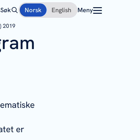
Søk
Norsk
English
Meny
) 2019
gram
tematiske
atet er