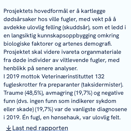
Prosjektets hovedformål er å kartlegge
dødsårsaker hos ville fugler, med vekt på å
avdekke ulovlig felling (skuddsår), som et ledd i
en langsiktig kunnskapsoppbygging omkring
biologiske faktorer og artenes demografi.
Prosjektet skal videre ivareta organmateriale
fra døde individer av viltlevende fugler, med
henblikk på senere analyser.
I 2019 mottok Veterinærinstituttet 132
fugleskrotter fra preparanter (taksidermister).
Traume (48,5%), avmagring (19,7%) og negative
funn (dvs. ingen funn som indikerer sykdom
eller skade) (19,7%) var de vanligste diagnosene
i 2019. Én fugl, en hønsehauk, var ulovlig felt.
Last ned rapporten