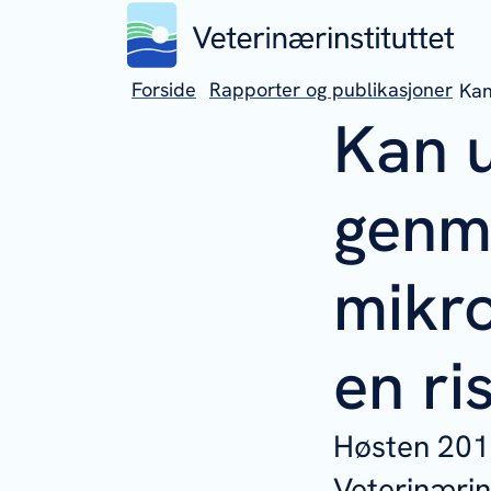
Forside
Rapporter og publikasjoner
Kan
Kan u
genmo
mikr
en ri
Høsten 2011
Veterinærin