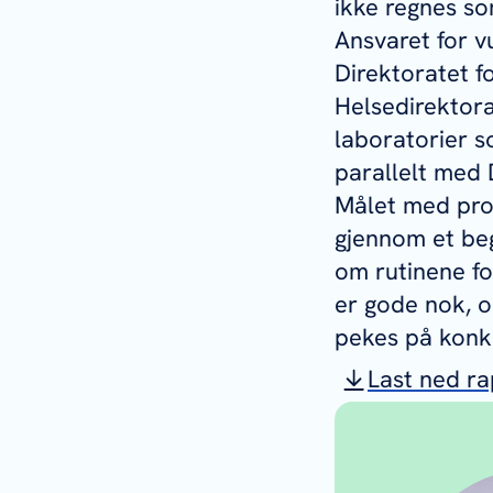
ikke regnes so
Ansvaret for v
Direktoratet f
Helsedirektora
laboratorier 
parallelt med 
Målet med pros
gjennom et beg
om rutinene fo
er gode nok, o
pekes på konk
Last ned r