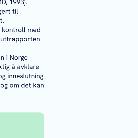
D, 1993).
rt til
t.
g kontroll med
luttrapporten
en i Norge
ktig å avklare
og inneslutning
, og om det kan