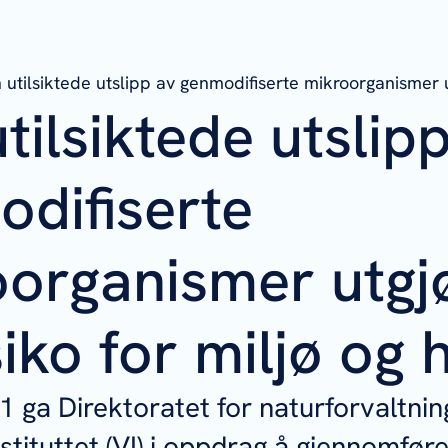
 utilsiktede utslipp av genmodifiserte mikroorganismer ut
tilsiktede utslip
difiserte
oorganismer utgj
siko for miljø og 
 ga Direktoratet for naturforvaltnin
stituttet (VI) i oppdrag å gjennomføre