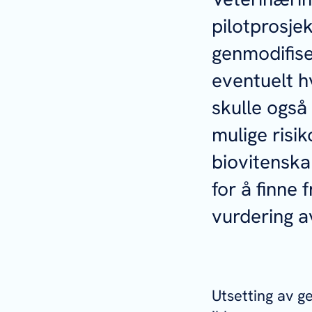
pilotprosjek
genmodifis
eventuelt h
skulle også
mulige risi
biovitenska
for å finne 
vurdering a
Utsetting av g