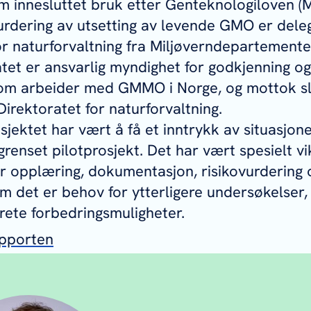
m innesluttet bruk etter Genteknologiloven (M
urdering av utsetting av levende GMO er delege
or naturforvaltning fra Miljøverndepartemente
tet er ansvarlig myndighet for godkjenning o
som arbeider med GMMO i Norge, og mottok s
Direktoratet for naturforvaltning.
jektet har vært å få et inntrykk av situasjon
renset pilotprosjekt. Det har vært spesielt vi
r opplæring, dokumentasjon, risikovurdering 
m det er behov for ytterligere undersøkelser
rete forbedringsmuligheter.
apporten