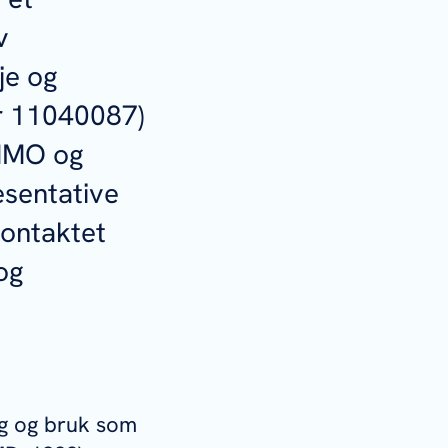
v
je og
er 11040087)
GMMO og
esentative
kontaktet
 og
ng og bruk som