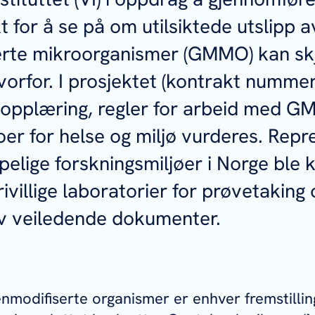
t for å se på om utilsiktede utslipp a
erte mikroorganismer (GMMO) kan sk
vorfor. I prosjektet (kontrakt numm
 opplæring, regler for arbeid med 
koer for helse og miljø vurderes. Repr
pelige forskningsmiljøer i Norge ble 
frivillige laboratorier for prøvetaking
v veiledende dokumenter.
enmodifiserte organismer er enhver fremstilli