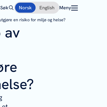
Søk
Norsk
English
Meny
gjøre en risiko for miljø og helse?
p av
øre
helse?
g
 et