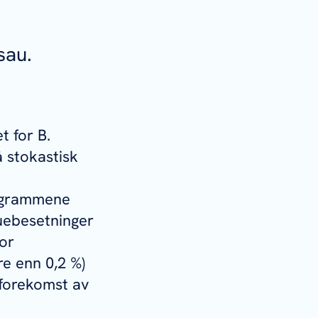
sau.
et for
B.
 stokastisk
rogrammene
auebesetninger
or
re enn 0,2 %)
forekomst av