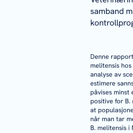
samband me
kontrollpr
Denne rapport
melitensis
hos 
analyse av sce
estimere sanns
påvises minst 
positive for
B.
at populasjonen
når man tar m
B. melitensis
i 