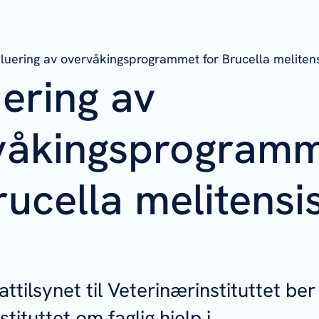
luering av overvåkingsprogrammet for Brucella melitens
ering av
våkingsprogram
rucella melitensi
attilsynet til Veterinærinstituttet be
tituttet om faglig hjelp i