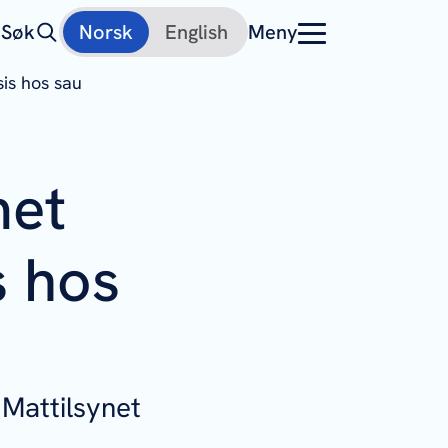
Søk
Norsk
English
Meny
is hos sau
met
s hos
r Mattilsynet