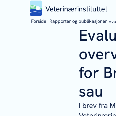
Forside
Rapporter og publikasjoner
Eva
Evalu
over
for B
sau
I brev fra M
Veterinærins