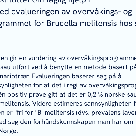
d evalueringen av overvåkings- og
ogrammet for
Brucella melitensis
hos 
en gir en vurdering av overvåkingsprogramm
sau utført ved å benytte en metode basert på
nariotrær. Evalueringen baserer seg på å
ynligheten for at det i regi av overvåkingsp
én positiv prøve gitt at det er 0,2 % norske s
 melitensis.
Videre estimeres sannsynligheten f
 er "fri for"
B. melitensis
(dvs. prevalens lave
ed seg den forhåndskunnskapen man har om 
Norge.