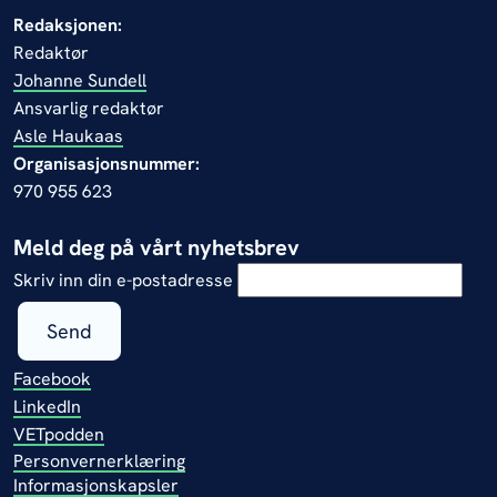
Redaksjonen:
Redaktør
Johanne Sundell
Ansvarlig redaktør
Asle Haukaas
Organisasjonsnummer:
970 955 623
Meld deg på vårt nyhetsbrev
Skriv inn din e-postadresse
Send
Facebook
LinkedIn
VETpodden
Personvernerklæring
Informasjonskapsler