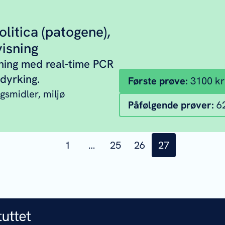
olitica (patogene),
isning
ning med real-time PCR
dyrking.
Første prøve: 
3100 kr
gsmidler, miljø
Påfølgende prøver: 
6
side
1
…
side
25
side
26
side
27