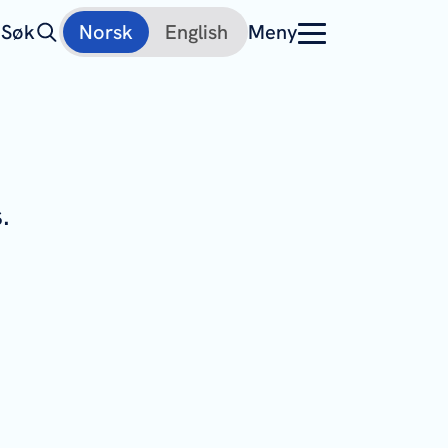
Søk
Norsk
English
Meny
.