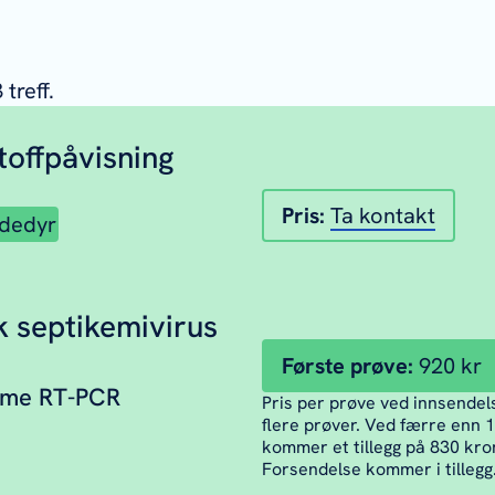
3
treff.
toffpåvisning
Pris: 
Ta kontakt
dedyr
k septikemivirus
Første prøve: 
920 kr
time RT-PCR
Pris per prøve ved innsendels
flere prøver. Ved færre enn 
kommer et tillegg på 830 kro
Forsendelse kommer i tillegg