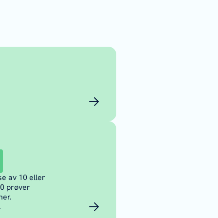
e av 10 eller
10 prøver
ner.
.