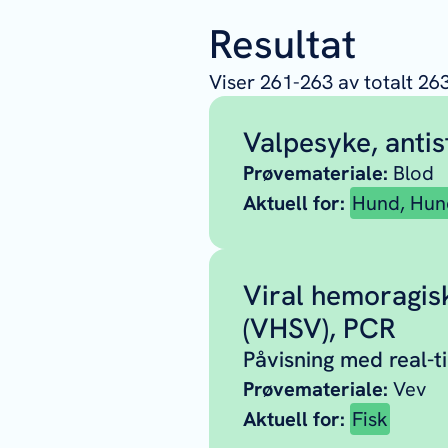
Resultat
Viser
261
-
263
av totalt
26
Valpesyke, antis
Prøvemateriale:
Blod
Aktuell for:
Hund, Hun
Viral hemoragis
(VHSV), PCR
Påvisning med real-
Prøvemateriale:
Vev
Aktuell for:
Fisk