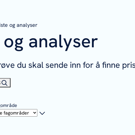
liste og analyser
r og analyser
øve du skal sende inn for å finne pris
k
gområde