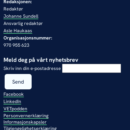
Redaksjonen:
Redaktør
Johanne Sundell
Ansvarlig redaktør
Asle Haukaas
Organisasjonsnummer:
970 955 623
Meld deg på vårt nyhetsbrev
Skriv inn din e-postadresse
Send
Facebook
LinkedIn
VETpodden
Personvernerklæring
Informasjonskapsler
Tilgjengelighetserklæring