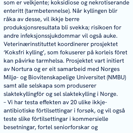
som er velkjente; koksidiose og nekrotiserande
enteritt (tarmbetennelse). Når kyllingen blir
råka av desse, vil ikkje berre
produksjonsresultata bli svekka; risikoen for
andre infeksjonssjukdommar vil også auke.
Veterinærinstituttet koordinerer prosjektet
‘Koksfri kylling’, som fokuserer på korleis fôret
kan påvirke tarmhelsa. Prosjektet vart initiert
av Nortura og er eit samarbeid med Norges
Miljø- og Biovitenskapelige Universitet (NMBU)
samt alle selskapa som produserer
slaktekyllingfôr og sel slaktekylling i Norge.
– Vi har testa effekten av 20 ulike ikkje-
antibiotiske fôrtilsettingar i forsøk, og vil også
teste slike fôrtilsettingar i kommersielle
besetningar, fortel seniorforskar og