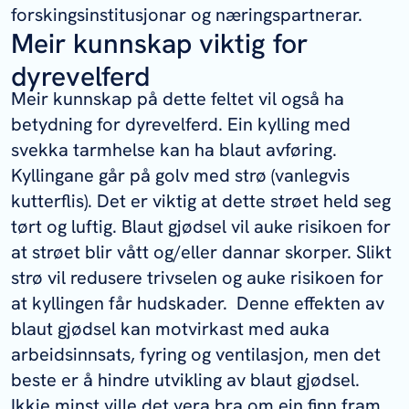
forskingsinstitusjonar og næringspartnerar.
Meir kunnskap viktig for
dyrevelferd
Meir kunnskap på dette feltet vil også ha
betydning for dyrevelferd. Ein kylling med
svekka tarmhelse kan ha blaut avføring.
Kyllingane går på golv med strø (vanlegvis
kutterflis). Det er viktig at dette strøet held seg
tørt og luftig. Blaut gjødsel vil auke risikoen for
at strøet blir vått og/eller dannar skorper. Slikt
strø vil redusere trivselen og auke risikoen for
at kyllingen får hudskader. Denne effekten av
blaut gjødsel kan motvirkast med auka
arbeidsinnsats, fyring og ventilasjon, men det
beste er å hindre utvikling av blaut gjødsel.
Ikkje minst ville det vera bra om ein finn fram