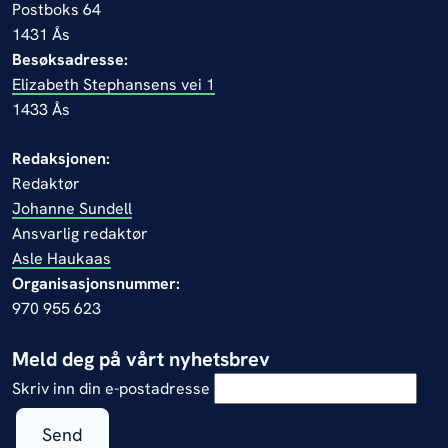
Postboks 64
1431 Ås
Besøksadresse:
Elizabeth Stephansens vei 1
1433 Ås
Redaksjonen:
Redaktør
Johanne Sundell
Ansvarlig redaktør
Asle Haukaas
Organisasjonsnummer:
970 955 623
Meld deg på vårt nyhetsbrev
Skriv inn din e-postadresse
Send