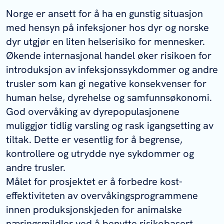
Norge er ansett for å ha en gunstig situasjon
med hensyn på infeksjoner hos dyr og norske
dyr utgjør en liten helserisiko for mennesker.
Økende internasjonal handel øker risikoen for
introduksjon av infeksjonssykdommer og andre
trusler som kan gi negative konsekvenser for
human helse, dyrehelse og samfunnsøkonomi.
God overvåking av dyrepopulasjonene
muliggjør tidlig varsling og rask igangsetting av
tiltak. Dette er vesentlig for å begrense,
kontrollere og utrydde nye sykdommer og
andre trusler.
Målet for prosjektet er å forbedre kost-
effektiviteten av overvåkingsprogrammene
innen produksjonskjeden for animalske
næringsmildler ved å benytte risikobasert