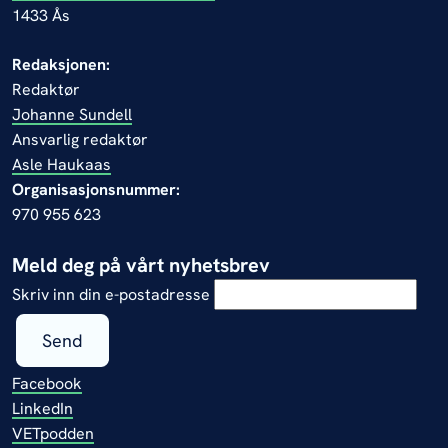
1433 Ås
Redaksjonen:
Redaktør
Johanne Sundell
Ansvarlig redaktør
Asle Haukaas
Organisasjonsnummer:
970 955 623
Meld deg på vårt nyhetsbrev
Skriv inn din e-postadresse
Send
Facebook
LinkedIn
VETpodden