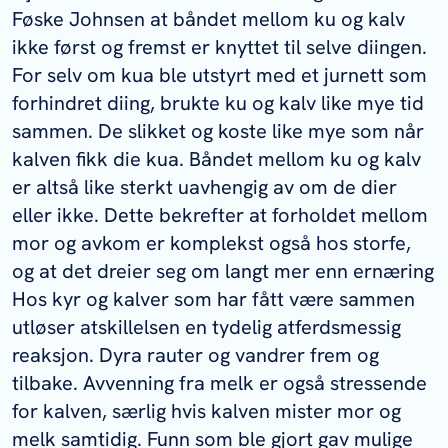
Føske Johnsen at båndet mellom ku og kalv
ikke først og fremst er knyttet til selve diingen.
For selv om kua ble utstyrt med et jurnett som
forhindret diing, brukte ku og kalv like mye tid
sammen. De slikket og koste like mye som når
kalven fikk die kua. Båndet mellom ku og kalv
er altså like sterkt uavhengig av om de dier
eller ikke. Dette bekrefter at forholdet mellom
mor og avkom er komplekst også hos storfe,
og at det dreier seg om langt mer enn ernæring
Hos kyr og kalver som har fått være sammen
utløser atskillelsen en tydelig atferdsmessig
reaksjon. Dyra rauter og vandrer frem og
tilbake. Avvenning fra melk er også stressende
for kalven, særlig hvis kalven mister mor og
melk samtidig. Funn som ble gjort gav mulige