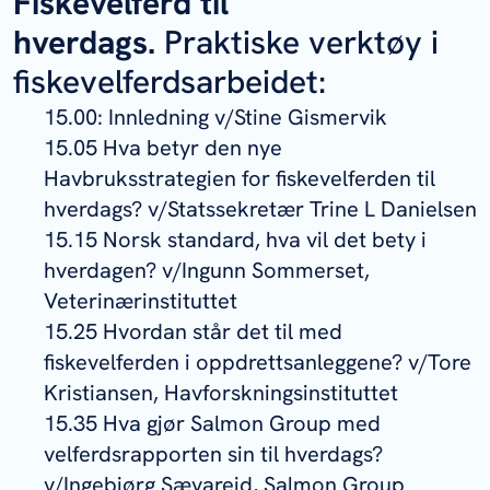
Fiskevelferd til
hverdags.
Praktiske verktøy i
fiskevelferdsarbeidet:
15.00: Innledning v/Stine Gismervik
15.05 Hva betyr den nye
Havbruksstrategien for fiskevelferden til
hverdags? v/Statssekretær Trine L Danielsen
15.15 Norsk standard, hva vil det bety i
hverdagen? v/Ingunn Sommerset,
Veterinærinstituttet
15.25 Hvordan står det til med
fiskevelferden i oppdrettsanleggene? v/Tore
Kristiansen, Havforskningsinstituttet
15.35 Hva gjør Salmon Group med
velferdsrapporten sin til hverdags?
v/Ingebjørg Sævareid, Salmon Group