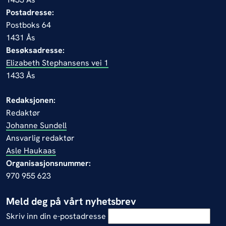
Postadresse:
Postboks 64
1431 Ås
Besøksadresse:
Elizabeth Stephansens vei 1
1433 Ås
Redaksjonen:
Redaktør
Johanne Sundell
Ansvarlig redaktør
Asle Haukaas
Organisasjonsnummer:
970 955 623
Meld deg på vårt nyhetsbrev
Skriv inn din e-postadresse