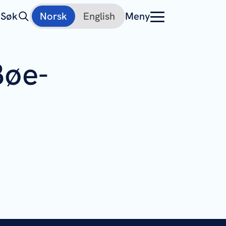
Søk
Norsk
English
Meny
Bøe-