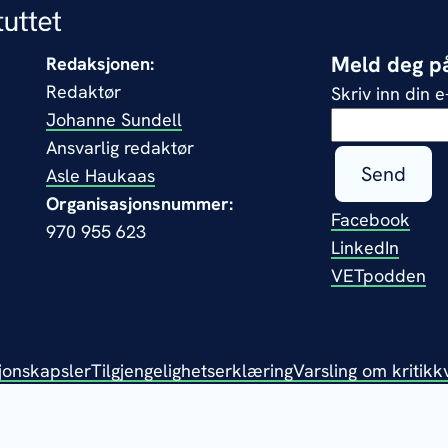
Meld deg på
Redaksjonen:
Redaktør
Skriv inn din 
Johanne Sundell
Ansvarlig redaktør
Send
Asle Haukaas
Organisasjonsnummer:
Facebook
970 955 623
LinkedIn
VETpodden
jonskapsler
Tilgjengelighetserklæring
Varsling om kritikk