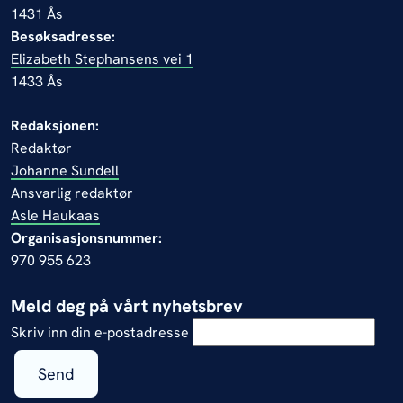
1431 Ås
Besøksadresse:
Elizabeth Stephansens vei 1
1433 Ås
Redaksjonen:
Redaktør
Johanne Sundell
Ansvarlig redaktør
Asle Haukaas
Organisasjonsnummer:
970 955 623
Meld deg på vårt nyhetsbrev
Skriv inn din e-postadresse
Send