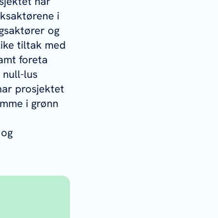
sjektet har
ksaktørene i
gsaktører og
like tiltak med
samt foreta
null-lus
har prosjektet
komme i grønn
 og