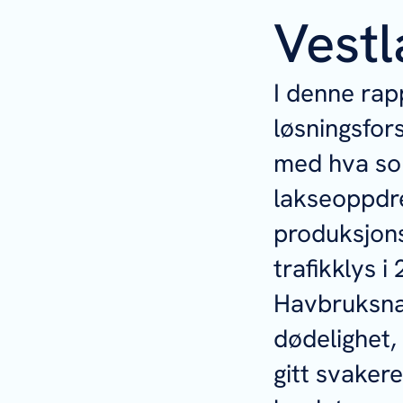
Vest
I denne rap
løsningsfors
med hva som
lakseoppdre
produksjons
trafikklys 
Havbruksnær
dødelighet,
gitt svaker