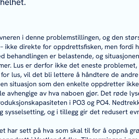
helhet.
evneren i denne problemstillingen, og den stør
 – ikke direkte for oppdrettsfisken, men fordi 
d behandlingen er belastende, og situasjonen
r. Lus er derfor ikke det eneste problemet,
for lus, vil det bli lettere å håndtere de and
 en situasjon som den enkelte oppdretter ikke
le avhengige av hva naboen gjør. Det røde lyset
oduksjonskapasiteten i PO3 og PO4. Nedtrekk
 sysselsetting, og i tillegg gir det redusert evn
et har sett på hva som skal til for å oppnå grø