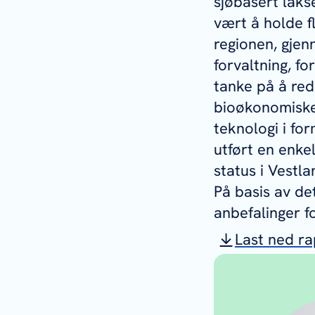
sjøbasert laks
vært å holde f
regionen, gje
forvaltning, fo
tanke på å red
bioøkonomiske 
teknologi i fo
utført en enke
status i Vestla
På basis av de
anbefalinger fo
Last ned r