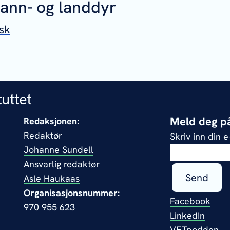
vann- og landdyr
sk
Meld deg på
Redaksjonen:
Redaktør
Skriv inn din 
Johanne Sundell
Ansvarlig redaktør
Send
Asle Haukaas
Organisasjonsnummer:
Facebook
970 955 623
LinkedIn
VETpodden