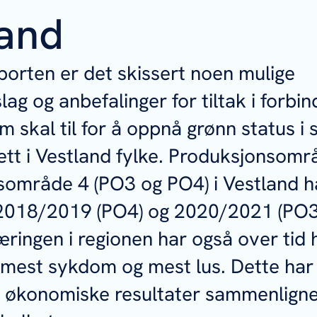
land
porten er det skissert noen mulige
lag og anbefalinger for tiltak i forbin
 skal til for å oppnå grønn status i 
tt i Vestland fylke. Produksjonsomr
område 4 (PO3 og PO4) i Vestland ha
i 2018/2019 (PO4) og 2020/2021 (PO3
ingen i regionen har også over tid 
 mest sykdom og mest lus. Dette har 
e økonomiske resultater sammenlign