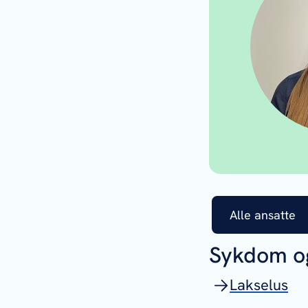
Alle ansatte
Sykdom o
Lakselus