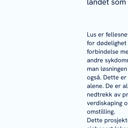
landet som 
Lus er fellesn
for dødelighet
forbindelse me
andre sykdomme
man løsningen 
også. Dette er
alene. De er al
nedtrekk av pr
verdiskaping og
omstilling.
Dette prosjekt