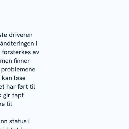
ste driveren
håndteringen i
 forsterkes av
 men finner
re problemene
 kan løse
 har ført til
 gir tapt
e til
nn status i