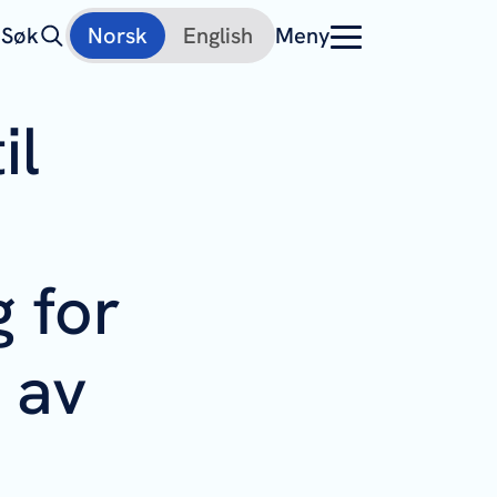
Søk
Norsk
English
Meny
il
 for
 av