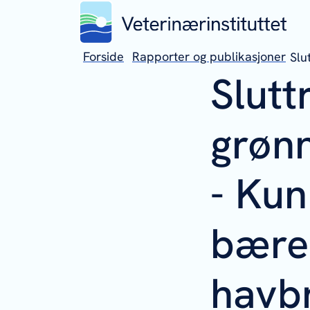
Forside
Rapporter og publikasjoner
Slu
Slutt
grønn
- Kun
bærek
havbr