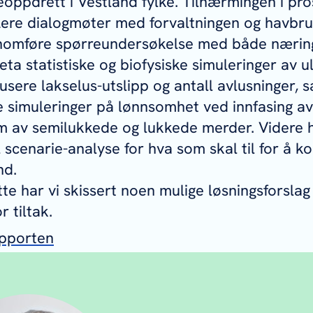
eoppdrett i Vestland fylke. Tilnærmingen i pro
lere dialogmøter med forvaltningen og havbru
nnomføre spørreundersøkelse med både nærin
reta statistiske og biofysiske simuleringer av u
usere lakselus-utslipp og antall avlusninger, 
simuleringer på lønnsomhet ved innfasing av 
rm av semilukkede og lukkede merder. Videre 
l scenarie-analyse for hva som skal til for å 
nd.
tte har vi skissert noen mulige løsningsforslag
r tiltak.
apporten