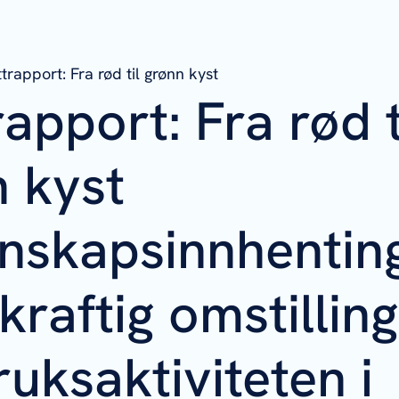
ttrapport: Fra rød til grønn kyst
rapport: Fra rød t
 kyst
nskapsinnhenting
raftig omstilling
uksaktiviteten i