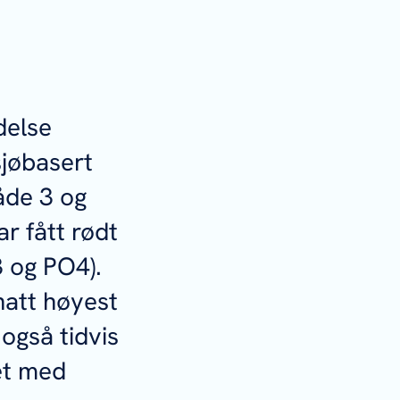
delse
sjøbasert
åde 3 og
r fått rødt
 og PO4).
hatt høyest
også tidvis
et med