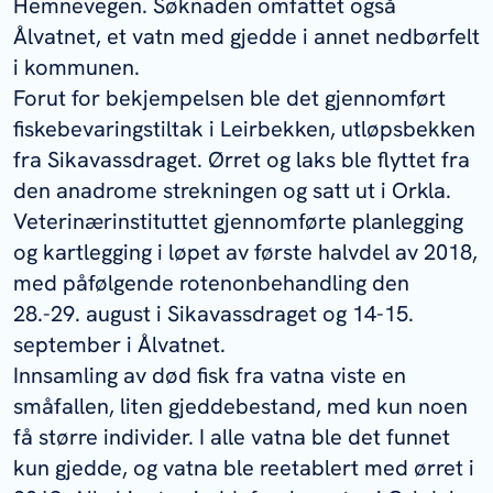
Hemnevegen. Søknaden omfattet også
Ålvatnet, et vatn med gjedde i annet nedbørfelt
i kommunen.
Forut for bekjempelsen ble det gjennomført
fiskebevaringstiltak i Leirbekken, utløpsbekken
fra Sikavassdraget. Ørret og laks ble flyttet fra
den anadrome strekningen og satt ut i Orkla.
Veterinærinstituttet gjennomførte planlegging
og kartlegging i løpet av første halvdel av 2018,
med påfølgende rotenonbehandling den
28.-29. august i Sikavassdraget og 14-15.
september i Ålvatnet.
Innsamling av død fisk fra vatna viste en
småfallen, liten gjeddebestand, med kun noen
få større individer. I alle vatna ble det funnet
kun gjedde, og vatna ble reetablert med ørret i