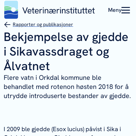
Meny
Rapporter og publikasjoner
Bekjempelse av gjedde
i Sikavassdraget og
Ålvatnet
Flere vatn i Orkdal kommune ble
behandlet med rotenon høsten 2018 for å
utrydde introduserte bestander av gjedde.
I 2009 ble gjedde (
Esox lucius
) påvist i Sika i