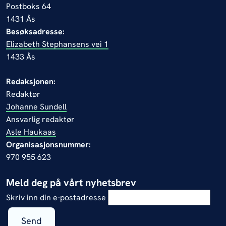
Postboks 64
1431 Ås
Besøksadresse:
Elizabeth Stephansens vei 1
1433 Ås
Redaksjonen:
Redaktør
Johanne Sundell
Ansvarlig redaktør
Asle Haukaas
Organisasjonsnummer:
970 955 623
Meld deg på vårt nyhetsbrev
Skriv inn din e-postadresse
Send