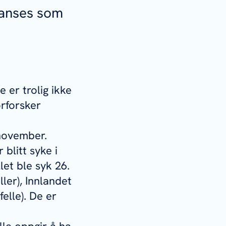
 anses som
 er trolig ikke
rforsker
 november.
 blitt syke i
let ble syk 26.
eller), Innlandet
felle). De er