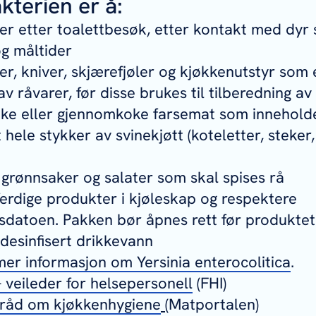
kterien er å:
r etter toalettbesøk, etter kontakt med dyr 
og måltider
r, kniver, skjærefjøler og kjøkkenutstyr som e
av råvarer, før disse brukes til tilberedning a
ke eller gjennomkoke farsemat som inneholde
 hele stykker av svinekjøtt (koteletter, steker, f
 grønnsaker og salater som skal spises rå
ferdige produkter i kjøleskap og respektere
datoen. Pakken bør åpnes rett før produktet 
desinfisert drikkevann
 mer informasjon om
Yersinia enterocolitica
.
– veileder for helsepersonell
(FHI)
 råd om kjøkkenhygiene
(Matportalen)