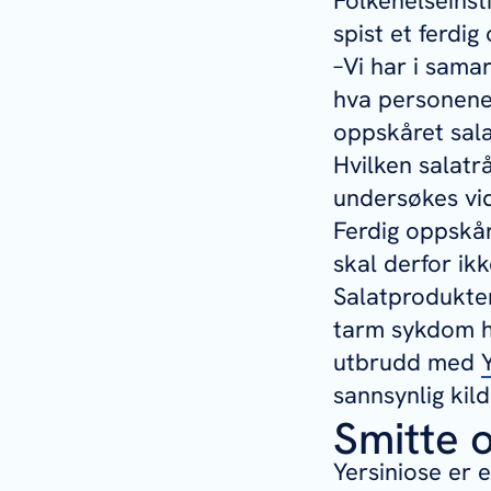
Folkehelseinsti
spist et ferdi
–Vi har i sama
hva personene 
oppskåret sala
Hvilken salatr
undersøkes vi
Ferdig oppskår
skal derfor ik
Salatprodukter
tarm sykdom he
utbrudd med
sannsynlig kild
Smitte 
Yersiniose er 