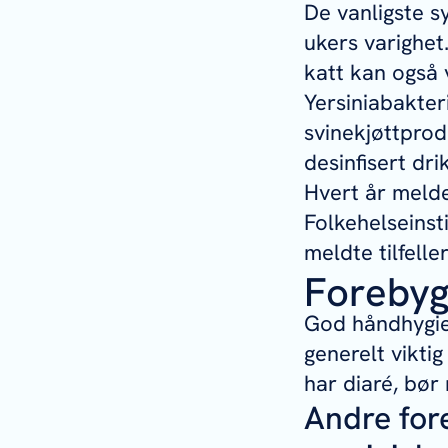
De vanligste s
ukers varighet
katt kan også
Yersiniabakteri
svinekjøttprod
desinfisert dr
Hvert år meldes
Folkehelseinst
meldte tilfeller
Forebyg
God håndhygien
generelt vikti
har diaré, bør 
Andre for