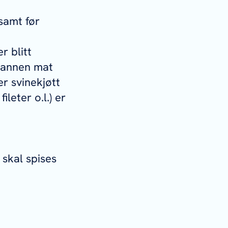
samt før
r blitt
v annen mat
r svinekjøtt
ileter o.l.) er
skal spises