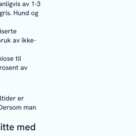
nligvis av 1-3
gris. Hund og
iserte
ruk av ikke-
iose til
prosent av
tider er
é. Dersom man
itte med