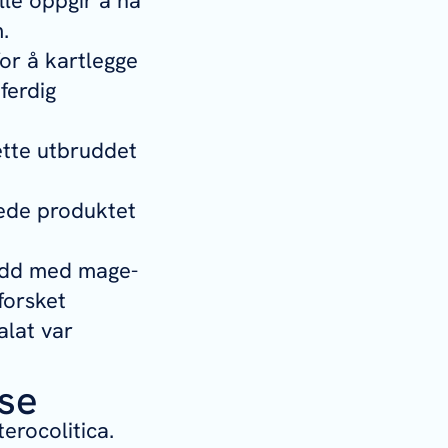
lle oppgir å ha
.
or å kartlegge
ferdig
ette utbruddet
sede produktet
rudd med mage-
forsket
alat var
se
terocolitica
.