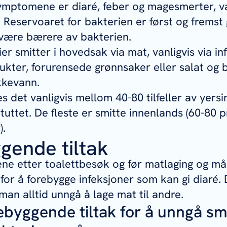
ymptomene er diaré, feber og magesmerter, va
. Reservoaret for bakterien er først og fremst 
 være bærere av bakterien.
er smitter i hovedsak via mat, vanligvis via inf
ukter, forurensede grønnsaker eller salat og b
ikkevann.
 det vanligvis mellom 40-80 tilfeller av yersin
ituttet. De fleste er smitte innenlands (60-80 
).
gende tiltak
e etter toalettbesøk og før matlaging og mål
g for å forebygge infeksjoner som kan gi diar
man alltid unngå å lage mat til andre.
ebyggende tiltak for å unngå sm