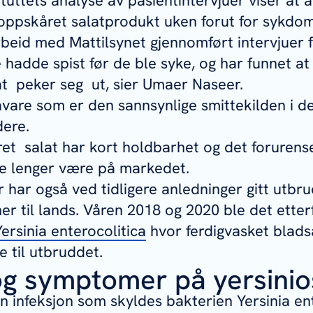
tuttets analyse av pasientintervjuer viser at a
g oppskåret salatprodukt uken forut for sykdom
rbeid med Mattilsynet gjennomført intervjuer f
hadde spist før de ble syke, og har funnet at 
t peker seg ut, sier Umaer Naseer.
åvare som er den sannsynlige smittekilden i d
dere.
et salat har kort holdbarhet og det foruren
ke lenger være på markedet.
 har også ved tidligere anledninger gitt utb
r til lands. Våren 2018 og 2020 ble det etter
Yersinia enterocolitica
hvor ferdigvasket blads
e til utbruddet.
og symptomer på yersinio
en infeksjon som skyldes bakterien
Yersinia en