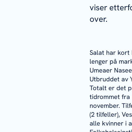
viser etter
over.
Salat har kort
lenger på mark
Umeaer Naseer
Utbruddet av
Y
Totalt er det p
tidrommet fra m
november. Tilfel
(2 tilfeller), V
alle kvinner i 