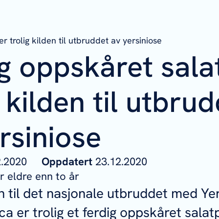
r trolig kilden til utbruddet av yersiniose
g oppskåret sala
g kilden til utbru
rsiniose
12.2020
Oppdatert
23.12.2020
 eldre enn to år
n til det nasjonale utbruddet med
Yer
ica
er trolig et ferdig oppskåret sala