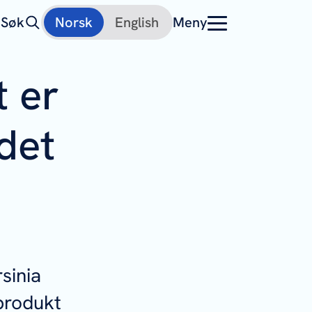
Søk
Norsk
English
Meny
t er
ddet
sinia
tprodukt