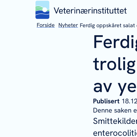
Forside
Nyheter
Ferdig oppskåret salat e
Ferdi
troli
av ye
Publisert
18.
Denne saken er
Smittekilde
enterocolit