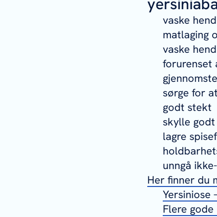
yersiniaba
vaske hende
matlaging 
vaske hende
forurenset 
gjennomste
sørge for at
godt stekt
skylle godt
lagre spise
holdbarhets
unngå ikke-
Her finner du
Yersiniose 
Flere gode