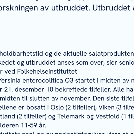
forskningen av utbruddet. Utbruddet
 holdbarhetstid og de aktuelle salatproduktene
edet og utbruddet anses som over, sier senio
 ved Folkehelseinstituttet
ersinia enterocolitica
O3 startet i midten av
r 21. desember 10 bekreftede tilfeller. Alle har
idten til slutten av november. Den siste tilfel
lene er bosatt i Oslo (2 tilfeller), Viken (3 tilf
estland (2 tilfeller) og Telemark og Vestfold (1 til
alderen 11-59 år.