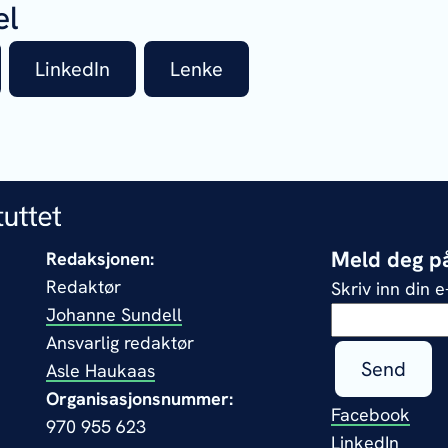
el
LinkedIn
Lenke
Meld deg på
Redaksjonen:
Redaktør
Skriv inn din 
Johanne Sundell
Ansvarlig redaktør
Send
Asle Haukaas
Organisasjonsnummer:
Facebook
970 955 623
LinkedIn