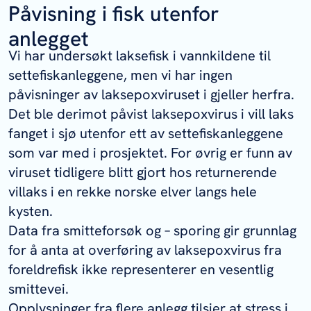
Påvisning i fisk utenfor
anlegget
Vi har undersøkt laksefisk i vannkildene til
settefiskanleggene, men vi har ingen
påvisninger av laksepoxviruset i gjeller herfra.
Det ble derimot påvist laksepoxvirus i vill laks
fanget i sjø utenfor ett av settefiskanleggene
som var med i prosjektet. For øvrig er funn av
viruset tidligere blitt gjort hos returnerende
villaks i en rekke norske elver langs hele
kysten.
Data fra smitteforsøk og – sporing gir grunnlag
for å anta at overføring av laksepoxvirus fra
foreldrefisk ikke representerer en vesentlig
smittevei.
Opplysninger fra flere anlegg tilsier at stress i