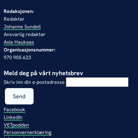
Redaksjonen:
Redaktør
Johanne Sundell
Ansvarlig redaktør
Asle Haukaas
Organisasjonsnummer:
970 955 623
Meld deg på vårt nyhetsbrev
Skriv inn din e-postadresse
Send
Facebook
LinkedIn
VETpodden
Personvernerklæring