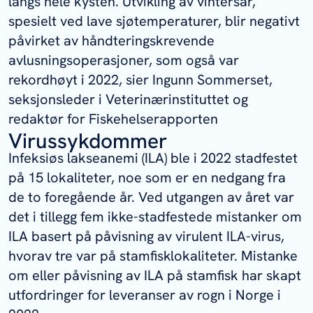
langs hele kysten. Utvikling av vintersår,
spesielt ved lave sjøtemperaturer, blir negativt
påvirket av håndteringskrevende
avlusningsoperasjoner, som også var
rekordhøyt i 2022, sier Ingunn Sommerset,
seksjonsleder i Veterinærinstituttet og
redaktør for Fiskehelserapporten
Virussykdommer
Infeksiøs lakseanemi (ILA) ble i 2022 stadfestet
på 15 lokaliteter, noe som er en nedgang fra
de to foregående år. Ved utgangen av året var
det i tillegg fem ikke-stadfestede mistanker om
ILA basert på påvisning av virulent ILA-virus,
hvorav tre var på stamfisklokaliteter. Mistanke
om eller påvisning av ILA på stamfisk har skapt
utfordringer for leveranser av rogn i Norge i