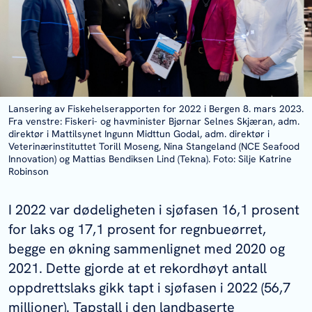
Lansering av Fiskehelserapporten for 2022 i Bergen 8. mars 2023.
Fra venstre: Fiskeri- og havminister Bjørnar Selnes Skjæran, adm.
direktør i Mattilsynet Ingunn Midttun Godal, adm. direktør i
Veterinærinstituttet Torill Moseng, Nina Stangeland (NCE Seafood
Innovation) og Mattias Bendiksen Lind (Tekna). Foto: Silje Katrine
Robinson
I 2022 var dødeligheten i sjøfasen 16,1 prosent
for laks og 17,1 prosent for regnbueørret,
begge en økning sammenlignet med 2020 og
2021. Dette gjorde at et rekordhøyt antall
oppdrettslaks gikk tapt i sjøfasen i 2022 (56,7
millioner). Tapstall i den landbaserte