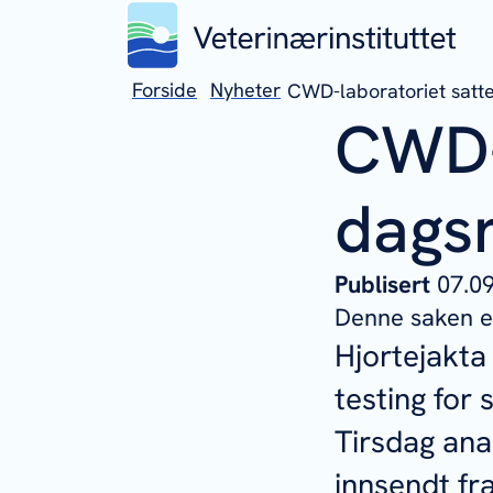
Forside
Nyheter
CWD-laboratoriet satt
CWD
dags
Publisert
07.
Denne saken er
Hjortejakta 
testing for
Tirsdag ana
innsendt fr