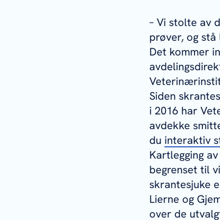
– Vi stolte av
prøver, og stå 
Det kommer inn
avdelingsdirek
Veterinærinstit
Siden skrantes
i 2016 har Vet
avdekke smitte.
du
interaktiv 
Kartlegging av
begrenset til 
skrantesjuke er
Lierne og Gjem
over de utvalg