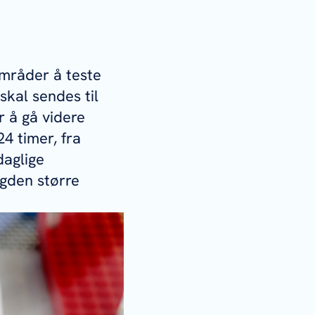
mråder å teste
skal sendes til
r å gå videre
4 timer, fra
daglige
gden større