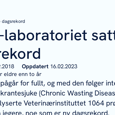
e dagsrekord
-
laboratoriet
sat
rekord
09.2018
Oppdatert
16.02.2023
 eldre enn to år
pågår for fullt, og med den følger int
 skrantesjuke (Chronic Wasting Disea
lyserte Veterinærinstituttet 1064 prø
a jegere, noe som er ny dagsrekord.