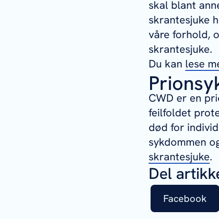
skal blant ann
skrantesjuke 
våre forhold, 
skrantesjuke.
Du kan
lese m
Prions
CWD er en pri
feilfoldet prot
død for indiv
sykdommen og 
skrantesjuke
.
Del artikk
Facebook