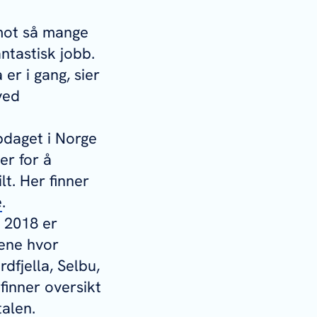
 mot så mange
antastisk jobb.
er i gang, sier
ved
pdaget i Norge
er for å
lt. Her finner
e
.
a 2018 er
dene hvor
rdfjella, Selbu,
finner oversikt
talen.