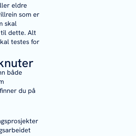
ller eldre
villrein som er
om skal
il dette. Alt
skal testes for
knuter
inn både
om
 finner du på
ingsprosjekter
gsarbeidet