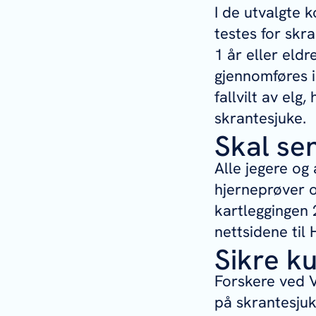
I de utvalgte k
testes for skra
1 år eller eld
gjennomføres i
fallvilt av elg,
skrantesjuke.
Skal se
Alle jegere og
hjerneprøver o
kartleggingen 2
nettsidene til 
Sikre k
Forskere ved Ve
på skrantesjuk