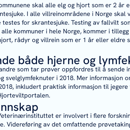
ommunene skal alle elg og hjort som er 2 år e
ntesjuke. I alle villreinområdene i Norge skal 
re testes for skrantesjuke. Testing av fallvilt s
 alle kommuner i hele Norge, kommer i tillegg t
 hjort, rådyr og villrein som er 1 år eller eldre 
nde både hjerne og lymfe
 andre som tar prøver oppfordres til å sende 
g svelglymfeknuter i 2018. Mer informasjon 
018, inkludert praktisk informasjon til jegere
Hjorteviltportalen.
unnskap
terinærinstituttet er involvert i flere forskn
e. Videreføring av det omfattende prøvetakin