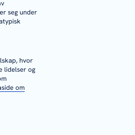
av
er seg under
atypisk
lskap, hvor
e lidelser og
 om
aside om