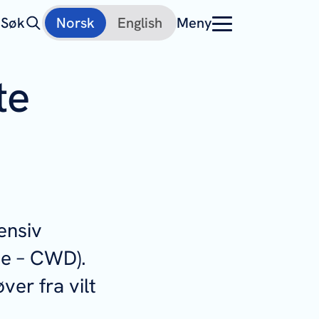
Søk
Norsk
English
Meny
te
ensiv
se – CWD).
ver fra vilt