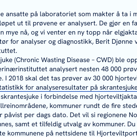
 de ansatte på laboratoriet som makter å ta i
løpet ut til prøvene er analysert. De gjør en f
 mye nå, og vi venter en ny topp når elgjakta 
tør for analyser og diagnostikk, Berit Djønne 
uttet.
juke (Chronic Wasting Disease – CWD) ble op
erinærinstituttet analysert nesten 48 000 prøv
 I 2018 skal det tas prøver av 30 000 hjortevi
statistikk for analyseresultater på skrantesjuk
 skrantesjuke i forbindelse med hjorteviltjakt
villreinområdene, kommuner rundt de fire ste
 påvist per dags dato. Det vil si regionene No
nes, samt et tilfeldig utvalg av kommuner. Du 
te kommunene på nettsidene til Hjorteviltpor