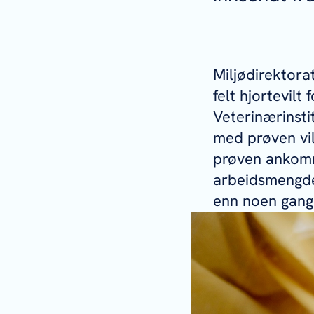
Miljødirektorat
felt hjortevilt
Veterinærinstit
med prøven vil
prøven ankomm
arbeidsmengde
enn noen gang