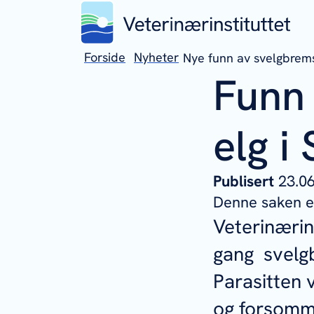
Forside
Nyheter
Nye funn av svelgbrems
Funn
elg i
Publisert
23.
Denne saken er
Veterinærin
gang svelgb
Parasitten v
og forsomm