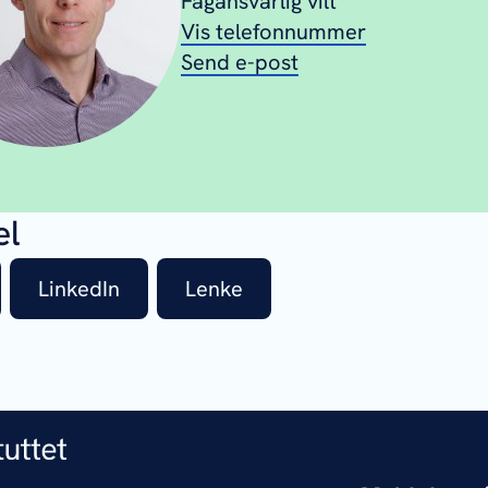
Fagansvarlig vilt
Vis telefonnummer
Send e-post
el
LinkedIn
Lenke