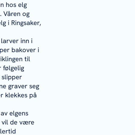
n hos elg
. Våren og
g i Ringsaker,
arver inn i
per bakover i
klingen til
 følgelig
 slipper
ne graver seg
r klekkes på
 av elgens
 vil de være
lertid