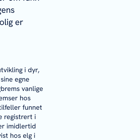
gens
olig er
ikling i dyr,
r sine egne
gbrems vanlige
bremser hos
ilfeller funnet
 registrert i
er imidlertid
st hos elg i