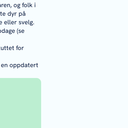
en, og folk i
te dyr på
eller svelg.
pdage (se
uttet for
 i en oppdatert