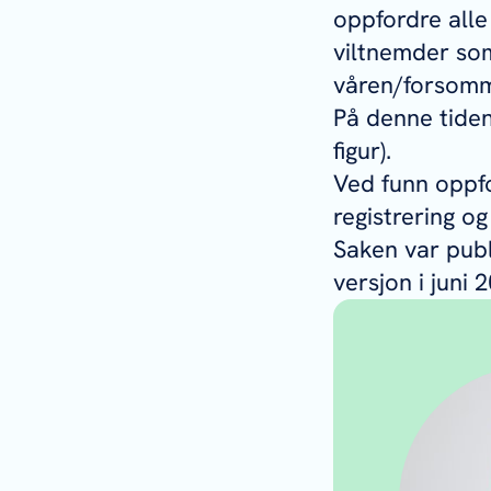
oppfordre alle
viltnemder som
våren/forsomme
På denne tiden
figur).
Ved funn oppfo
registrering o
Saken var publi
versjon i juni 