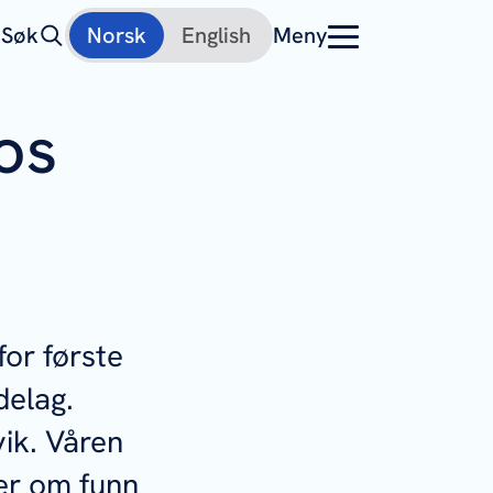
Søk
Norsk
English
Meny
os
for første
delag.
vik. Våren
er om funn