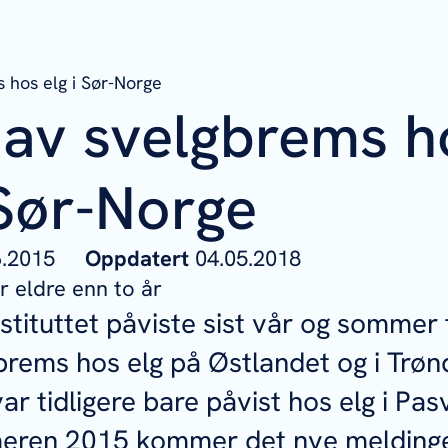
 hos elg i Sør-Norge
 av svelgbrems h
 Sør-Norge
06.2015
Oppdatert
04.05.2018
 eldre enn to år
stituttet påviste sist vår og sommer 
rems hos elg på Østlandet og i Trøn
ar tidligere bare påvist hos elg i Pas
eren 2015 kommer det nye melding