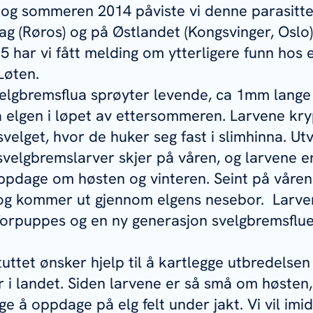
 og sommeren 2014 påviste vi denne parasitte
ag (Røros) og på Østlandet (Kongsvinger, Oslo)
har vi fått melding om ytterligere funn hos el
Løten.
lgbremsflua sprøyter levende, ca 1mm lange l
 elgen i løpet av ettersommeren. Larvene kry
elget, hvor de huker seg fast i slimhinna. Utvi
svelgbremslarver skjer på våren, og larvene er
ppdage om høsten og vinteren. Seint på våren
 og kommer ut gjennom elgens nesebor. Larve
forpuppes og en ny generasjon svelgbremsflue
tuttet ønsker hjelp til å kartlegge utbredelsen
 i landet. Siden larvene er så små om høsten,
e å oppdage på elg felt under jakt. Vi vil imid