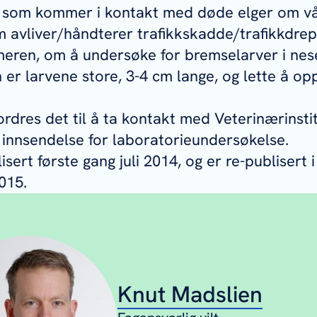
 som kommer i kontakt med døde elger om vår
 avliver/håndterer trafikkskadde/trafikkdrep
ren, om å undersøke for bremselarver i nese 
 er larvene store, 3-4 cm lange, og lette å op
rdres det til å ta kontakt med Veterinærinstit
g innsendelse for laboratorieundersøkelse.
sert første gang juli 2014, og er re-publisert
2015.
Knut Madslien