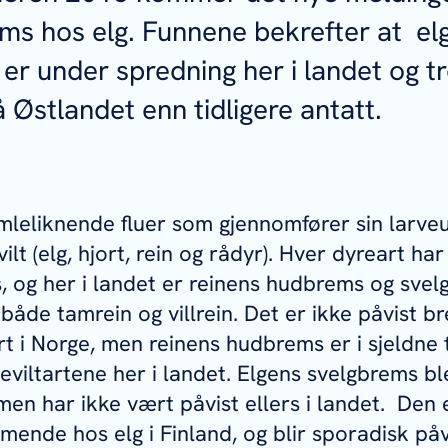
ms hos elg. Funnene bekrefter at el
er under spredning her i landet og tr
å Østlandet enn tidligere antatt.
leliknende fluer som gjennomfører sin larveutv
vilt (elg, hjort, rein og rådyr). Hver dyreart ha
, og her i landet er reinens hudbrems og svel
 både tamrein og villrein. Det er ikke påvist 
rt i Norge, men reinens hudbrems er i sjeldne t
eviltartene her i landet. Elgens svelgbrems ble
men har ikke vært påvist ellers i landet. Den 
mende hos elg i Finland, og blir sporadisk påvi