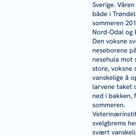
Sverige. Våren
både i Trøndel
sommeren 2015 
Nord-Odal og 
Den voksne sve
neseborene på
nesehula mot sv
store, voksne 
vanskelige å o
larvene taket
ned i bakken, 
sommeren.
Veterinærinsti
svelgbrems her
svært vanskelig