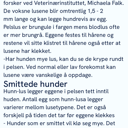
forsker ved Veterinærinstituttet, Michaela Falk.
De voksne lusene blir omtrentlig 1,5 - 2
mm lange og kan legge hundrevis av egg.
Pelslus er brungule i fargen mens blodlus ofte
er mer brungrå. Eggene festes til hårene og
restene vil sitte klistret til hårene også etter at
lusene har klekket.
-Har hunden mye lus, kan du se de krype rundt
i pelsen. Ved normal eller lav forekomst kan
lusene være vanskelige å oppdage.
Smittede hunder
Hunn-lus legger eggene i pelsen tett inntil
huden. Antall egg som hunn-lusa legger
varierer mellom lusetypene. Det er også
forskjell på tiden det tar før eggene klekkes
- Hunder som er smittet vil klø seg mye. Det