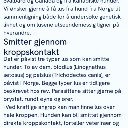
Svalbard og Canada og fra kanadiske hunder.
Vi ønsker gjerne å få lus fra hund fra Norge til
sammenligning både for å undersøke genetisk
likhet og om lusene utseendemessig ligner på
hverandre.
Smitter gjennom
kroppskontakt
Det er påvist tre typer lus som kan smitte
hunder. To av dem, blodlus (
Linognathus
setosus
) og pelslus (
Trichodectes canis
), er
påvist i Norge. Begge typer lus er tidligere
beskrevet hos rev. Parasittene sitter gjerne på
brystet, rundt øyne og ører.
-Ved kraftige angrep kan man finne lus over
hele kroppen. Hunden kan bli smittet gjennom
direkte kroppskontakt, forteller veterinær og