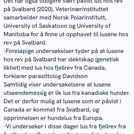
Det har også tidligere vært påvist lus hos rev
på Svalbard (2020). Veterinærinstituttet
samarbeider med Norsk Polarinstitutt,
University of Saskatoon og University of
Manitoba for å finne ut opphavet til lusene hos
rev på Svalbard.
-Foreløpige undersøkelser tyder på at lusene
hos rev på Svalbard har slektskap (genetisk
likhet) med lus hos fjellrev fra Canada,
forklarer parasittolog Davidson
Samtidig viser undersøkelsene at lusene
utseendemessig er lik lus fra kanadiske hunder.
Det er derfor mulig at lusene som er påvist i
Canada er kommet fra Svalbard, og
opprinnelsen er hundelus fra Europa.
-Vi undersøker i disse dager lus fra fjellrev fra