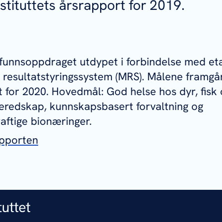
stituttets årsrapport for 2019.
funnsoppdraget utdypet i forbindelse med et
g resultatstyringssystem (MRS). Målene framgår
t for 2020. Hovedmål: God helse hos dyr, fisk
eredskap, kunnskapsbasert forvaltning og
ftige bionæringer.
apporten