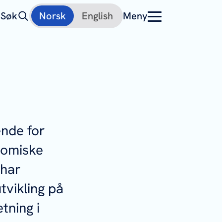
Søk
Norsk
English
Meny
nde for
nomiske
 har
utvikling på
tning i