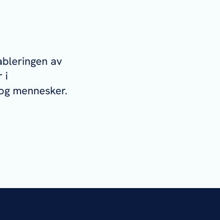
ableringen av
 i
 og mennesker.