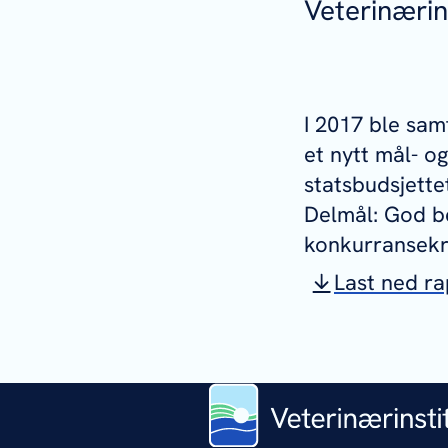
Veterinærin
I 2017 ble sam
et nytt mål- o
statsbudsjette
Delmål: God b
konkurransekra
Last ned r