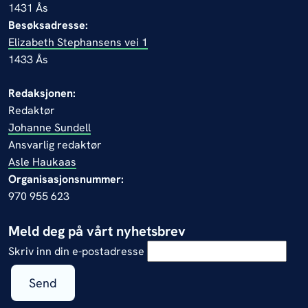
1431 Ås
Besøksadresse:
Elizabeth Stephansens vei 1
1433 Ås
Redaksjonen:
Redaktør
Johanne Sundell
Ansvarlig redaktør
Asle Haukaas
Organisasjonsnummer:
970 955 623
Meld deg på vårt nyhetsbrev
Skriv inn din e-postadresse
Send