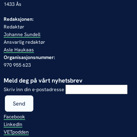
hyodysenteriae
(avlsbesetninger,
1433 Ås
kontaktbesetninger til
dysenteriutbrudd): Svaberprøver (med
Redaksjonen:
kullmedium) fra endetarm på 60 griser
Redaktør
Johanne Sundell
per besetning. Helsetjenesten for svin
Ansvarlig redaktør
kan ha egne retningslinjer for
Asle Haukaas
prøvetaking i ulike kategorier
Organisasjonsnummer:
besetninger.
NB! Kontakt laboratoriet
970 955 623
på forhånd da spesialmedier kreves
Meld deg på vårt nyhetsbrev
Skriv inn din e-postadresse
Send
Facebook
LinkedIn
VETpodden