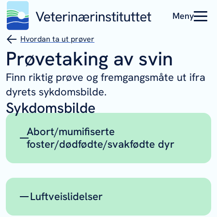
Meny
Hvordan ta ut prøver
Prøvetaking av svin
Finn riktig prøve og fremgangsmåte ut ifra
dyrets sykdomsbilde.
Sykdomsbilde
Abort/mumifiserte
foster/dødfødte/svakfødte dyr
Prøvemateriale og standard
undersøkelser
Luftveislidelser
Foster/døde spegriser
med fosterhinner,
gjerne 4-5 dyr og gjerne fra flere kull