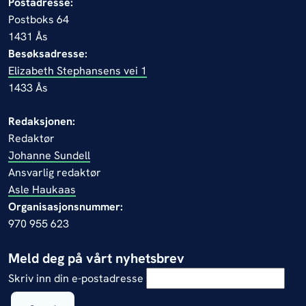
Postadresse:
Postboks 64
1431 Ås
Besøksadresse:
Elizabeth Stephansens vei 1
1433 Ås
Redaksjonen:
Redaktør
Johanne Sundell
Ansvarlig redaktør
Asle Haukaas
Organisasjonsnummer:
970 955 623
Meld deg på vårt nyhetsbrev
Skriv inn din e-postadresse