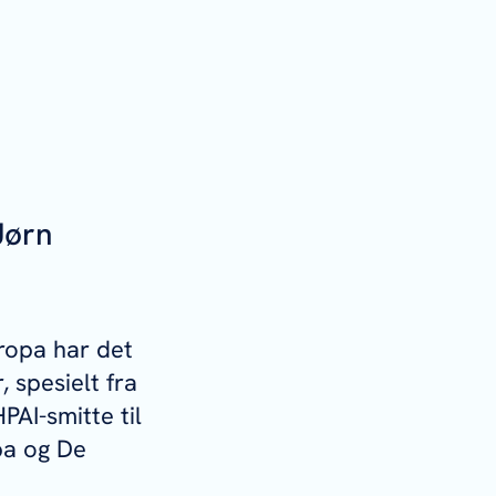
Jørn
ropa har det
, spesielt fra
AI-smitte til
pa og De