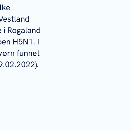
lke
Vestland
 i Rogaland
pen H5N1. I
vørn funnet
9.02.2022).