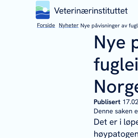
Forside
Nyheter
Nye påvisninger av fugl
Nye p
fugle
Norg
Publisert
17.
Denne saken er
Det er i løp
høypatogen 