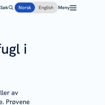
Søk
Norsk
English
Meny
ugl i
ller av
ge. Prøvene