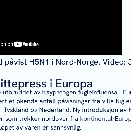
 påvist H5N1 i Nord-Norge. Video: 
ittepress i Europa
 utbruddet av høypatogen fugleinfluensa i Eu
rt et økende antall påvisninger fra ville fugler
i Tyskland og Nederland. Ny introduksjon av HP
er som trekker nordover fra kontinental-Euro
 løpet av våren er sannsynlig.