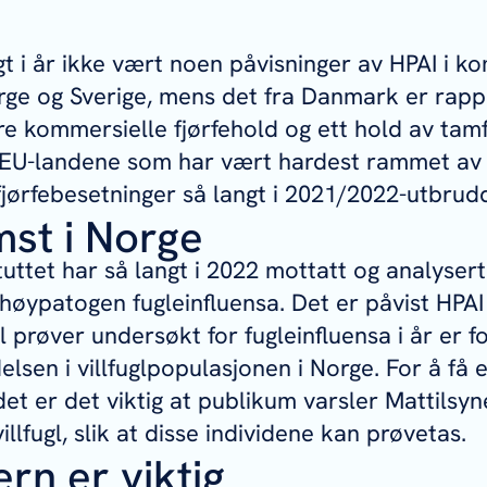
gt i år ikke vært noen påvisninger av HPAI i k
orge og Sverige, mens det fra Danmark er rap
ire kommersielle fjørfehold og ett hold av tam
e EU-landene som har vært hardest rammet av
jørfebesetninger så langt i 2021/2022-utbrud
st i Norge
tuttet har så langt i 2022 mottatt og analysert
r høypatogen fugleinfluensa. Det er påvist HPAI 
 prøver undersøkt for fugleinfluensa i år er for 
lsen i villfuglpopulasjonen i Norge. For å få 
det er det viktig at publikum varsler Mattilsy
llfugl, slik at disse individene kan prøvetas.
rn er viktig