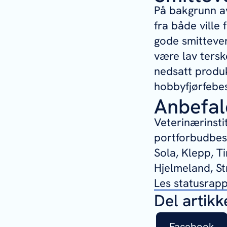
På bakgrunn av
fra både ville
gode smittever
være lav tersk
nedsatt produk
hobbyfjørfebes
Anbefal
Veterinærinsti
portforbudbes
Sola, Klepp, T
Hjelmeland, St
Les statusrapp
Del artikk
Facebook