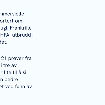
ommersielle
portert om
fugl. Frankrike
 HPAI-utbrudd i
det.
 21 prøver fra
i tre av
lite til å si
en bedre
net ved funn av