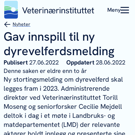
Meny
Nyheter
Gav innspill til ny
dyrevelferdsmelding
Publisert
27.06.2022
Oppdatert
28.06.2022
Denne saken er eldre enn to år
Ny stortingsmelding om dyrevelferd skal
legges fram i 2023. Administrerende
direktør ved Veterinærinstituttet Torill
Moseng og seniorforsker Cecilie Mejdell
deltok i dag i et møte i Landbruks- og
matdepartementet (LMD) der relevante
aktører holdt innlegg og presenterte sine