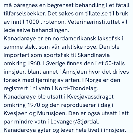
må påregnes en begrenset behandling i et fåtall
tilførselsbekker. Det søkes om tillatelse til bruk
av inntil 1000 l rotenon. Veterinærinstituttet vil
lede selve behandlingen.
Kanadarøye er en nordamerikansk laksefisk i
samme slekt som vår arktiske røye. Den ble
importert som sportsfisk til Skandinavia
omkring 1960. I Sverige finnes den i et 50-talls
innsjøer, blant annet i Ånnsjøen hvor det drives
forsøk med fjerning av arten. I Norge er den
registrert i ni vatn i Nord-Trøndelag.
Kanadarøye ble utsatt i Kvesjøvassdraget
omkring 1970 og den reproduserer i dag i
Kvesjøen og Murusjøen. Den er også utsatt i ett
par mindre vatn i Levanger/Stjørdal.
Kanadarøya gyter og lever hele livet i innsjøer.